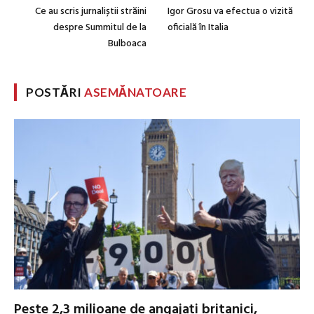
Ce au scris jurnaliștii străini
Igor Grosu va efectua o vizită
despre Summitul de la
oficială în Italia
Bulboaca
POSTĂRI
ASEMĂNATOARE
Peste 2,3 milioane de angajați britanici,