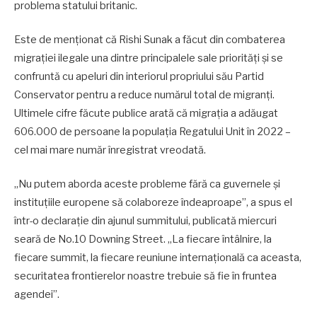
problema statului britanic.
Este de menționat că Rishi Sunak a făcut din combaterea
migrației ilegale una dintre principalele sale priorități și se
confruntă cu apeluri din interiorul propriului său Partid
Conservator pentru a reduce numărul total de migranți.
Ultimele cifre făcute publice arată că migrația a adăugat
606.000 de persoane la populația Regatului Unit în 2022 –
cel mai mare număr înregistrat vreodată.
„Nu putem aborda aceste probleme fără ca guvernele și
instituțiile europene să colaboreze îndeaproape”, a spus el
într-o declarație din ajunul summitului, publicată miercuri
seară de No.10 Downing Street. „La fiecare întâlnire, la
fiecare summit, la fiecare reuniune internațională ca aceasta,
securitatea frontierelor noastre trebuie să fie în fruntea
agendei”.