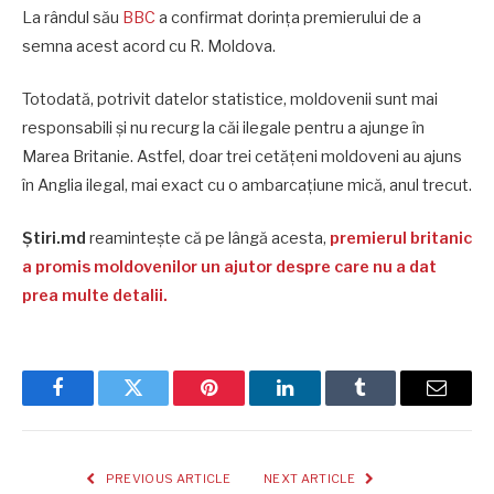
La rândul său
BBC
a confirmat dorința premierului de a
semna acest acord cu R. Moldova.
Totodată, potrivit datelor statistice, moldovenii sunt mai
responsabili și nu recurg la căi ilegale pentru a ajunge în
Marea Britanie. Astfel, doar trei cetățeni moldoveni au ajuns
în Anglia ilegal, mai exact cu o ambarcațiune mică, anul trecut.
Știri.md
reamintește că pe lângă acesta,
premierul britanic
a promis moldovenilor un ajutor despre care nu a dat
prea multe detalii.
Facebook
Twitter
Pinterest
LinkedIn
Tumblr
Email
PREVIOUS ARTICLE
NEXT ARTICLE