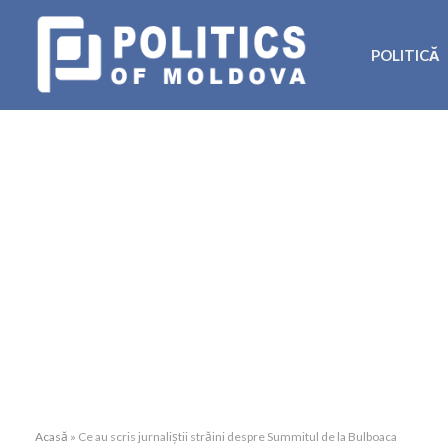
POLITICĂ
Acasă
»
Ce au scris jurnaliștii străini despre Summitul de la Bulboaca