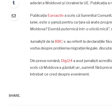
aderări a Moldovei și Ucrainei la UE. Publicația a m
Publicația
Euroactiv
a scris că Summitul Comunită
iunie, este o șansă pentru ca țara să arate progr
Moldova? Esență puternică într-o sticlă mică”,
s
Jurnaliștii de la
BBC
s-au referit la declarațiile f
vorba despre problema migrației ilegale, discutat
Din presa română,
Digi24
a avut jurnaliști acredit
scris că Moldova a găzduit un „summit fără prece
întrebat ce cred despre eveniment.
SHARE.