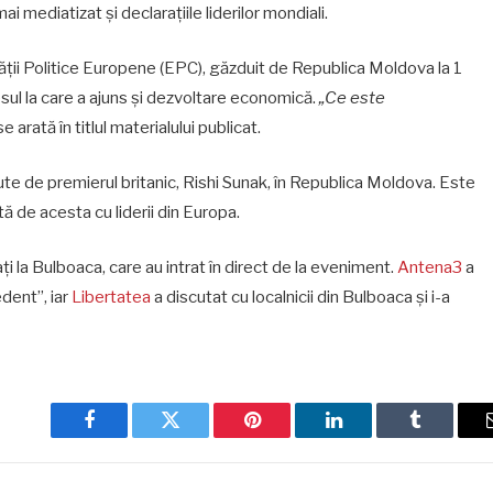
ai mediatizat și declarațiile liderilor mondiali.
ții Politice Europene (EPC), găzduit de Republica Moldova la 1
esul la care a ajuns și dezvoltare economică
.
„
Ce este
e arată în titlul materialului publicat.
ăcute de premierul britanic, Rishi Sunak, în Republica Moldova. Este
ă de acesta cu liderii din Europa.
ați la Bulboaca, care au intrat în direct de la eveniment.
Antena3
a
dent”, iar
Libertatea
a discutat cu localnicii din Bulboaca și i-a
Facebook
Twitter
Pinterest
LinkedIn
Tumblr