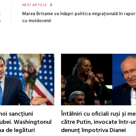
E
NEXT ARTICLE
t
Marea Britanie va înăspri politica migrațională în rapor
a
cu moldovenii
oi sancțiuni
Întâlniri cu oficiali ruși și m
ubei. Washingtonul
către Putin, invocate într-u
a de legături
denunț împotriva Dianei