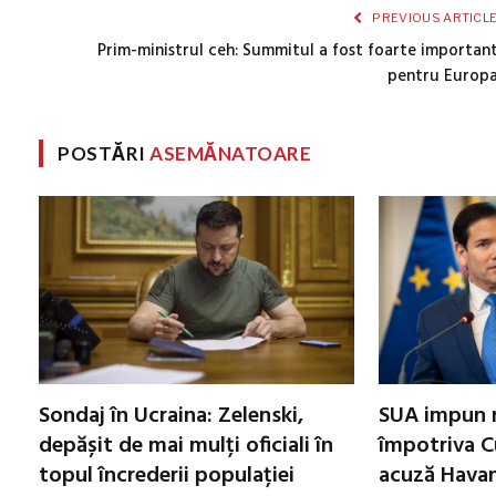
PREVIOUS ARTICL
Prim-ministrul ceh: Summitul a fost foarte importan
pentru Europ
POSTĂRI
ASEMĂNATOARE
Sondaj în Ucraina: Zelenski,
SUA impun n
depășit de mai mulți oficiali în
împotriva C
topul încrederii populației
acuză Havan