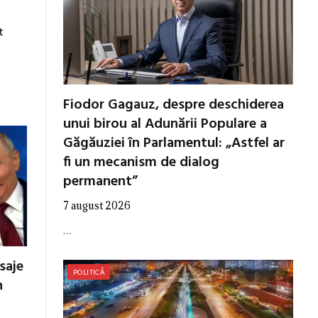
t
Fiodor Gagauz, despre deschiderea
unui birou al Adunării Populare a
Găgăuziei în Parlamentul: „Astfel ar
fi un mecanism de dialog
permanent”
7 august 2026
…
esaje
POLITICĂ
n