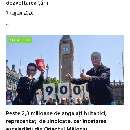
dezvoltarea țării
7 august 2026
…
GEOPOLITICA
Peste 2,3 milioane de angajați britanici,
reprezentați de sindicate, cer încetarea
escaladării din Orientul Mijlociu