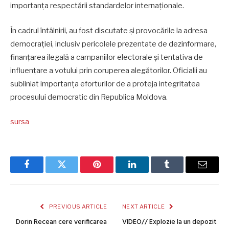
importanța respectării standardelor internaționale.
În cadrul întâlnirii, au fost discutate și provocările la adresa
democrației, inclusiv pericolele prezentate de dezinformare,
finanțarea ilegală a campaniilor electorale și tentativa de
influențare a votului prin coruperea alegătorilor. Oficialii au
subliniat importanța eforturilor de a proteja integritatea
procesului democratic din Republica Moldova.
sursa
Facebook
Twitter
Pinterest
LinkedIn
Tumblr
Email
PREVIOUS ARTICLE
NEXT ARTICLE
Dorin Recean cere verificarea
VIDEO// Explozie la un depozit