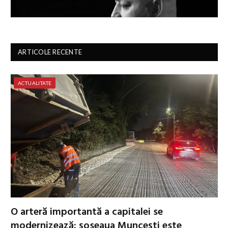
ARTICOLE RECENTE
ACTUALITATE
O arteră importantă a capitalei se
modernizează: șoseaua Muncești este