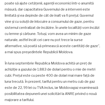
poate să ajute cetățenii, agenții economici într-o anumită
măsură, dar capacitatea Guvernului de a interveni este
limitată și ea depinde de cât de înalt va fi prețul. Guvernul
vine și cu soluții de înlocuire a consumului de gaze, pentru
sistemul centralizat de încălzire. În unele localități vom încălzi
cu lemne și cărbune. Totuși, vom avea un minim de gaze
naturale, astfel încât cei care nu pot trece la surse
alternative, să poată să primească aceste cantități de gaze”,
a mai spus președintele Republicii Moldova.
În luna septembrie Republica Moldova achită un preț de
achiziție a gazului de 1.883 de dolari pentru o mie de metri
cubi. Prețul este cu peste 400 de dolari mai mare față de
luna trecută. În prezent, tariful pentru un metru cub de gaz
este de 22, 99 lei cu TVA inclus, iar Moldovagaz examinează
posibilitatea depunerii unei solicitări la ANRE privind o nouă
majorare a tarifului.