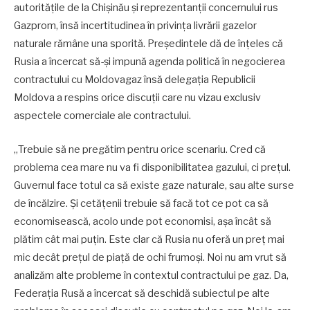
autoritățile de la Chișinău și reprezentanții concernului rus
Gazprom, însă incertitudinea în privința livrării gazelor
naturale rămâne una sporită. Președintele dă de înțeles că
Rusia a încercat să-și impună agenda politică în negocierea
contractului cu Moldovagaz însă delegația Republicii
Moldova a respins orice discuții care nu vizau exclusiv
aspectele comerciale ale contractului.
„Trebuie să ne pregătim pentru orice scenariu. Cred că
problema cea mare nu va fi disponibilitatea gazului, ci prețul.
Guvernul face totul ca să existe gaze naturale, sau alte surse
de încălzire. Și cetățenii trebuie să facă tot ce pot ca să
economisească, acolo unde pot economisi, așa încât să
plătim cât mai puțin. Este clar că Rusia nu oferă un preț mai
mic decât prețul de piață de ochi frumoși. Noi nu am vrut să
analizăm alte probleme în contextul contractului pe gaz. Da,
Federația Rusă a încercat să deschidă subiectul pe alte