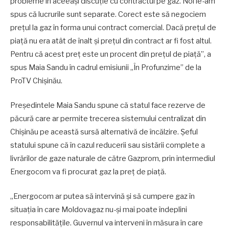
probleme în aceeași discuție cu contractul pe gaz. Noi le-am
spus că lucrurile sunt separate. Corect este să negociem
prețul la gaz în forma unui contract comercial. Dacă prețul de
piață nu era atât de înalt și prețul din contract ar fi fost altul.
Pentru că acest preț este un procent din prețul de piață”, a
spus Maia Sandu în cadrul emisiunii „În Profunzime” de la
ProTV Chișinău.
Președintele Maia Sandu spune că statul face rezerve de
păcură care ar permite trecerea sistemului centralizat din
Chișinău pe această sursă alternativă de încălzire. Șeful
statului spune că în cazul reducerii sau sistării complete a
livrărilor de gaze naturale de către Gazprom, prin intermediul
Energocom va fi procurat gaz la preț de piață.
„Energocom ar putea să intervină și să cumpere gaz în
situația în care Moldovagaz nu-și mai poate îndeplini
responsabilitățile. Guvernul va interveni în măsura în care