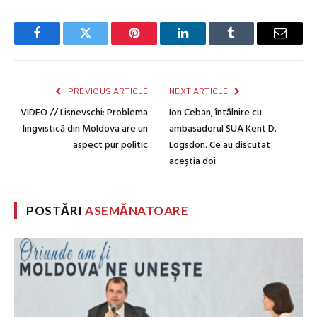
Facebook
Twitter
Pinterest
LinkedIn
Tumblr
Email
PREVIOUS ARTICLE
NEXT ARTICLE
VIDEO // Lisnevschi: Problema
Ion Ceban, întâlnire cu
lingvistică din Moldova are un
ambasadorul SUA Kent D.
aspect pur politic
Logsdon. Ce au discutat
aceștia doi
POSTĂRI
ASEMĂNATOARE