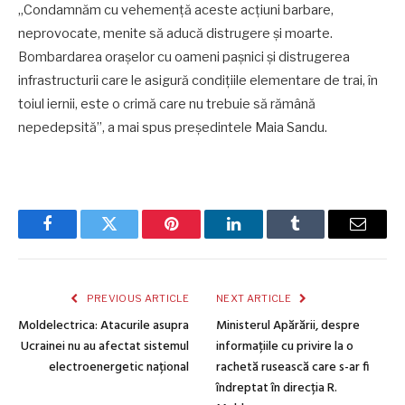
„Condamnăm cu vehemență aceste acțiuni barbare,
neprovocate, menite să aducă distrugere și moarte.
Bombardarea orașelor cu oameni pașnici și distrugerea
infrastructurii care le asigură condițiile elementare de trai, în
toiul iernii, este o crimă care nu trebuie să rămână
nepedepsită”, a mai spus președintele Maia Sandu.
Facebook
Twitter
Pinterest
LinkedIn
Tumblr
Email
PREVIOUS ARTICLE
NEXT ARTICLE
Moldelectrica: Atacurile asupra
Ministerul Apărării, despre
Ucrainei nu au afectat sistemul
informațiile cu privire la o
electroenergetic național
rachetă rusească care s-ar fi
îndreptat în direcția R.