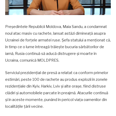
Președintele Republicii Moldova, Maia Sandu, a condamnat
noul atac masiv cu rachete, lansat astăzi dimineață asupra
Ucrainei de forțele armatei ruse. Șefa statului a menționat că,
în timp ce o lume întreagă trăiește bucuria sărbătorilor de
iarnă, Rusia continuă să aducă distrugere și moarte în
Ucraina, comunică MOLDPRES.
Serviciul prezidențial de presă a relatat ca conform primelor
estimări, peste 100 de rachete au produs explozii în zonele
rezidențiale din Kyiv, Harkiv, Lviv și alte orașe, fiind distruse
clădiri și automobilele parcate în preajmă. Atacurile continuă
și în aceste momente, punând în pericol viața oamenilor din
localitățile țării vecine.