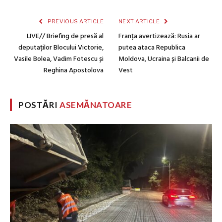
PREVIOUS ARTICLE
NEXT ARTICLE
LIVE// Briefing de presă al
Franța avertizează: Rusia ar
deputaților Blocului Victorie,
putea ataca Republica
Vasile Bolea, Vadim Fotescu și
Moldova, Ucraina și Balcanii de
Reghina Apostolova
Vest
POSTĂRI
ASEMĂNATOARE