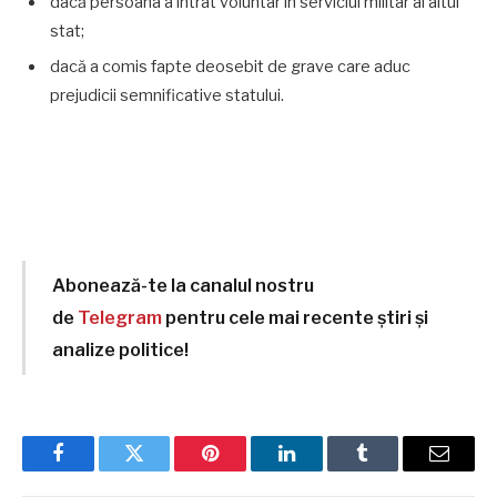
dacă persoana a intrat voluntar în serviciul militar al altui
stat;
dacă a comis fapte deosebit de grave care aduc
prejudicii semnificative statului.
Abonează-te la canalul nostru
de
Telegram
pentru cele mai recente știri și
analize politice!
Facebook
Twitter
Pinterest
LinkedIn
Tumblr
Email