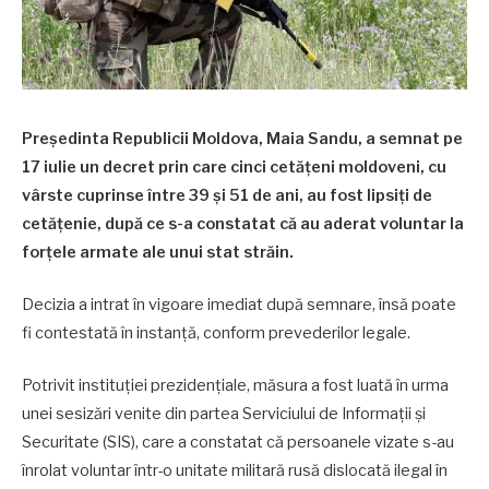
Președinta Republicii Moldova, Maia Sandu, a semnat pe
17 iulie un decret prin care cinci cetățeni moldoveni, cu
vârste cuprinse între 39 și 51 de ani, au fost lipsiți de
cetățenie, după ce s-a constatat că au aderat voluntar la
forțele armate ale unui stat străin.
Decizia a intrat în vigoare imediat după semnare, însă poate
fi contestată în instanță, conform prevederilor legale.
Potrivit instituției prezidențiale, măsura a fost luată în urma
unei sesizări venite din partea Serviciului de Informații și
Securitate (SIS), care a constatat că persoanele vizate s-au
înrolat voluntar într-o unitate militară rusă dislocată ilegal în