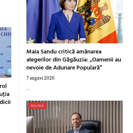
Maia Sandu critică amânarea
alegerilor din Găgăuzia: „Oamenii au
nevoie de Adunare Populară”
7 august 2026
rol
…
tuția
dicii
POLITICĂ