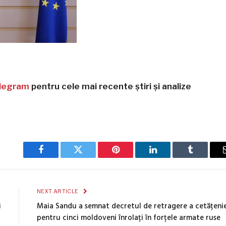
legram
pentru cele mai recente știri și analize
Facebook
Twitter
Pinterest
LinkedIn
Tumblr
E
NEXT ARTICLE
i
Maia Sandu a semnat decretul de retragere a cetățenie
pentru cinci moldoveni înrolați în forțele armate ruse