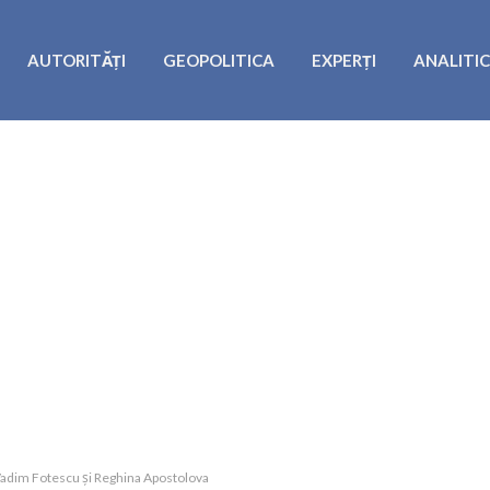
AUTORITĂȚI
GEOPOLITICA
EXPERȚI
ANALITI
, Vadim Fotescu și Reghina Apostolova