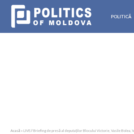
POLITICĂ
Acasă
»
LIVE// Briefing de presă al deputaților Blocului Victorie, Vasile Bolea