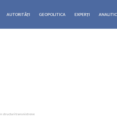
AUTORITĂȚI
GEOPOLITICA
EXPERȚI
ANALITI
in structuri transnistrene