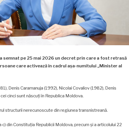
a semnat pe 25 mai 2026 un decret prin care a fost retrasă
rsoane care activează în cadrul așa-numitului „Minister al
81), Denis Caramanuja (1992), Nicolai Covaliov (1982), Denis
cei cinci sunt născuți în Republica Moldova.
drul structurii nerecunoscute din regiunea transnistreană.
ra c) din Constituția Republicii Moldova, precum și a articolului 22