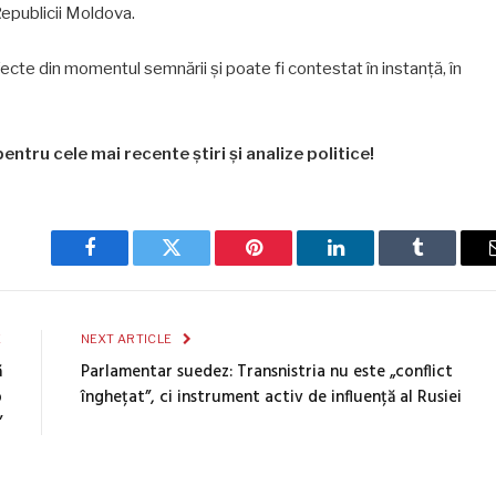
 Republicii Moldova.
ecte din momentul semnării și poate fi contestat în instanță, în
entru cele mai recente știri și analize politice!
Facebook
Twitter
Pinterest
LinkedIn
Tumblr
E
NEXT ARTICLE
ă
Parlamentar suedez: Transnistria nu este „conflict
b
înghețat”, ci instrument activ de influență al Rusiei
”