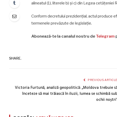
alineatul (1), literele b) și c) din Legea cetățeniei
Conform decretului prezidențial, actul produce ef
termenele prevăzute de legislație.
Abonează-te la canalul nostru de
Telegram
p
SHARE.
PREVIOUS ARTICL
Victoria Furtună, analiză geopolitică: „Moldova trebuie s
înceteze să mai trăiască în iluzii, lumea se schimbă su
ochii noștri