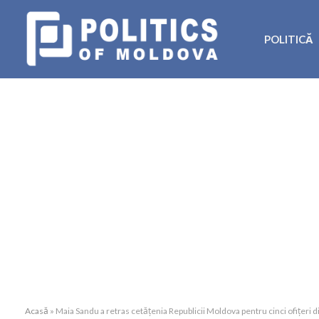
POLITICĂ
Acasă
»
Maia Sandu a retras cetățenia Republicii Moldova pentru cinci ofițeri d