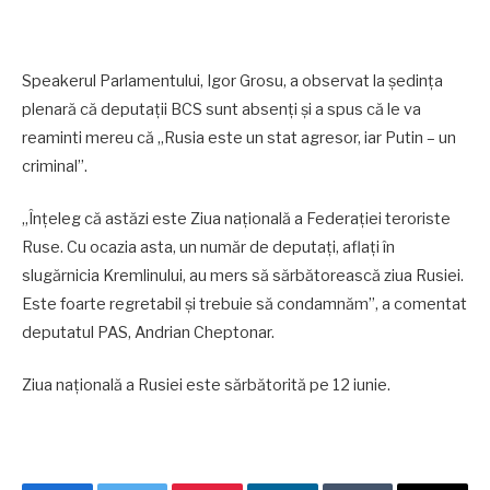
Speakerul Parlamentului, Igor Grosu, a observat la ședința
plenară că deputații BCS sunt absenți și a spus că le va
reaminti mereu că „Rusia este un stat agresor, iar Putin – un
criminal”.
„Înțeleg că astăzi este Ziua națională a Federației teroriste
Ruse. Cu ocazia asta, un număr de deputați, aflați în
slugărnicia Kremlinului, au mers să sărbătorească ziua Rusiei.
Este foarte regretabil și trebuie să condamnăm”, a comentat
deputatul PAS, Andrian Cheptonar.
Ziua națională a Rusiei este sărbătorită pe 12 iunie.