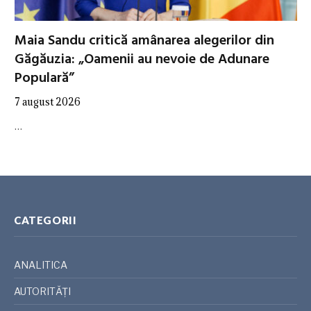
Maia Sandu critică amânarea alegerilor din
Găgăuzia: „Oamenii au nevoie de Adunare
Populară”
7 august 2026
…
CATEGORII
ANALITICA
AUTORITĂȚI