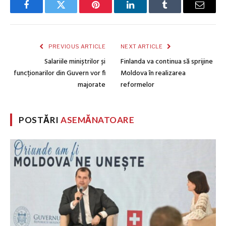
Facebook
Twitter
Pinterest
LinkedIn
Tumblr
Email
PREVIOUS ARTICLE
NEXT ARTICLE
Salariile miniștrilor și
Finlanda va continua să sprijine
funcționarilor din Guvern vor fi
Moldova în realizarea
majorate
reformelor
POSTĂRI
ASEMĂNATOARE