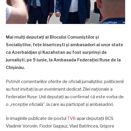
Mai mulți deputați ai Blocului Comuniștilor și
Socialiștilor, fețe bisericești și ambasadori ai unor state
ca Azerbaidjan și Kazahstan au fost surprinși de
jurnaliști, pe 9 iunie, la Ambasada Federației Ruse de la
Chișinău.
Potrivit comentariilor oferite de oficiali jurnaliștilor, politicienii
au fost invitați la un eveniment dedicat Zilei naționale a
Federației Ruse. Unii deputați au confirmat că este vorba de
o „recepție oficială”, la care au participat și ambasadori.
În imaginile publicate de postul
TV8
apar deputații BCS
Vladimir Voronin, Fiodor Gagauz, Vlad Batrîncea, Grigore