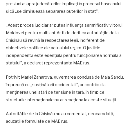
presiuni asupra judecătorilor implicați în procesul bașcanului
și că „se diminuează separarea puterilor în stat”.
„Acest proces judiciar ar putea influența semnificativ viitorul
Moldovei pentru mulți ani. Ar fi de dorit ca autoritățile de la
Chișinău să revină la respectarea legii, indiferent de
obiectivele politice ale actualului regim. O justiție
independentă este esențială pentru funcționarea normală a
statului”, a declarat reprezentanta MAE rus.
Potrivit Mariei Zaharova, guvernarea condusă de Maia Sandu,
împreună cu „susținătorii occidentali”, ar contribui la
menținerea unei stări de tensiune în țară, în timp ce
structurile internaționale nu ar reacționa la aceste situații.
Autoritățile de la Chișinău nu au comentat, deocamdată,
acuzațiile formulate de MAE rus.