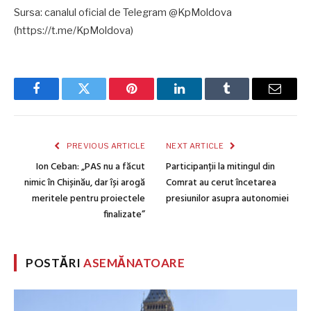
Sursa: canalul oficial de Telegram @KpMoldova
(https://t.me/KpMoldova)
Facebook
Twitter
Pinterest
LinkedIn
Tumblr
Email
PREVIOUS ARTICLE
NEXT ARTICLE
Ion Ceban: „PAS nu a făcut
Participanții la mitingul din
nimic în Chișinău, dar își arogă
Comrat au cerut încetarea
meritele pentru proiectele
presiunilor asupra autonomiei
finalizate”
POSTĂRI
ASEMĂNATOARE