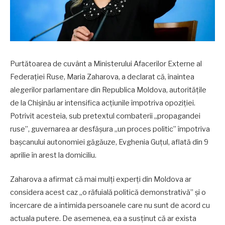
Purtătoarea de cuvânt a Ministerului Afacerilor Externe al
Federației Ruse, Maria Zaharova, a declarat că, înaintea
alegerilor parlamentare din Republica Moldova, autoritățile
de la Chișinău ar intensifica acțiunile împotriva opoziției.
Potrivit acesteia, sub pretextul combaterii „propagandei
ruse”, guvernarea ar desfășura „un proces politic” împotriva
bașcanului autonomiei găgăuze, Evghenia Guțul, aflată din 9
aprilie în arest la domiciliu.
Zaharova a afirmat că mai mulți experți din Moldova ar
considera acest caz „o răfuială politică demonstrativă” și o
încercare de a intimida persoanele care nu sunt de acord cu
actuala putere. De asemenea, ea a susținut că ar exista