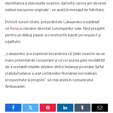
identitatea și obiceiurile noastre, datorită cărora am devenit
națiuni europene originale“, se arată în mesajul de felicitare.
Potrivit sursei citate, președintele Lukașenko a subliniat
că
Belarus
rămâne devotat convingerilor sale, fiind pregătit
pentru un dialog pașnic și constructiv bazat pe respect și
egalitate.
„Lukașenko și-a exprimat încrederea că țările noastre au un
mare potențial de cooperare și că vor putea găsi modalități
de a restabili relațiile depline dintre belaruși și români. Șeful
statului belarus a urat cetățenilor României noi realizări,
prosperitate și progres”, se mai arată în comunicatul
Ambasadei.
Facebook
Twitter
Pinterest
LinkedIn
Tumblr
Email