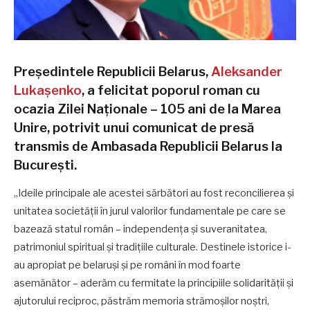
Președintele Republicii Belarus,
Aleksander
Lukașenko
, a felicitat poporul roman cu
ocazia Zilei Naționale – 105 ani de la Marea
Unire, potrivit unui comunicat de presă
transmis de Ambasada Republicii Belarus la
București.
„Ideile principale ale acestei sărbători au fost reconcilierea și
unitatea societății în jurul valorilor fundamentale pe care se
bazează statul român – independența și suveranitatea,
patrimoniul spiritual și tradițiile culturale. Destinele istorice i-
au apropiat pe belaruși și pe români în mod foarte
asemănător – aderăm cu fermitate la principiile solidarității și
ajutorului reciproc, păstrăm memoria strămoșilor noștri,