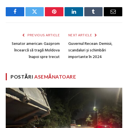
Facebook
Twitter
Pinterest
LinkedIn
Tumblr
Email
PREVIOUS ARTICLE
NEXT ARTICLE
Senator american: Gazprom
Guvernul Recean: Demisii,
încearcă să tragă Moldova
scandaluri și schimbări
înapoi spre trecut
importante în 2024
POSTĂRI
ASEMĂNATOARE