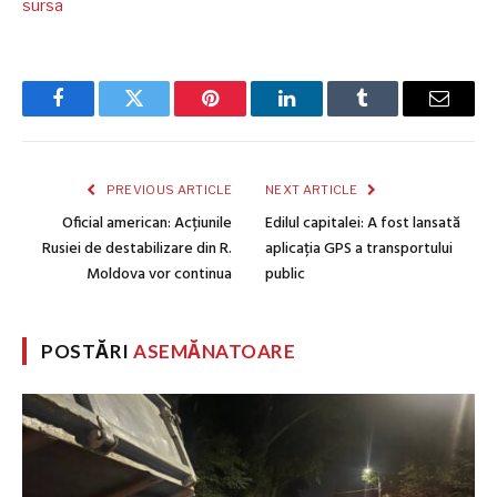
sursa
Facebook
Twitter
Pinterest
LinkedIn
Tumblr
Email
PREVIOUS ARTICLE
NEXT ARTICLE
Oficial american: Acțiunile
Edilul capitalei: A fost lansată
Rusiei de destabilizare din R.
aplicația GPS a transportului
Moldova vor continua
public
POSTĂRI
ASEMĂNATOARE