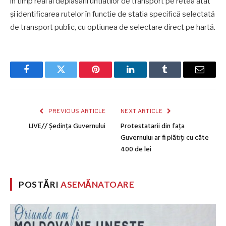
în timp real al deplasarii untiatilor de transport pe retea atât
și identificarea rutelor în functie de statia specifică selectată
de transport public, cu optiunea de selectare direct pe hartă.
Facebook
Twitter
Pinterest
LinkedIn
Tumblr
Email
PREVIOUS ARTICLE
NEXT ARTICLE
LIVE// Ședința Guvernului
Protestatarii din fața
Guvernului ar fi plătiți cu câte
400 de lei
POSTĂRI
ASEMĂNATOARE