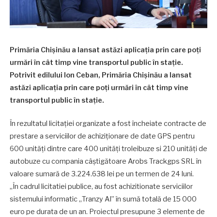
Primăria Chișinău a lansat astăzi aplicația prin care poți
urmări în cât timp vine transportul public în stație.
Potrivit edilului Ion Ceban, Primăria Chișinău a lansat
astăzi aplicația prin care poți urmări în cât timp vine
transportul public în stație.
În rezultatul licitației organizate a fost încheiate contracte de
prestare a serviciilor de achiziționare de date GPS pentru
600 unități dintre care 400 unități troleibuze si 210 unități de
autobuze cu compania câștigătoare Arobs Trackgps SRL în
valoare sumară de 3.224.638 lei pe un termen de 24 luni.
„În cadrul licitatiei publice, au fost achizitionate serviciilor
sistemului informatic „Tranzy AI” în sumă totală de 15 000
euro pe durata de un an. Proiectul presupune 3 elemente de