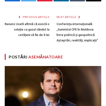
Facebook
Twitter
Pinterest
LinkedIn
Tumblr
Email
PREVIOUS ARTICLE
NEXT ARTICLE
Renato Usatîi afirmă că există o
Conferința internațională:
soluție ca gazul vândut la
„Summitul CPE în Moldova:
cetățeni să fie de 9 lei
între politică și geopolitică.
Așteptări, realități, implicaţii”
POSTĂRI
ASEMĂNATOARE