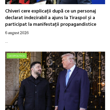
Chiveri cere explicații după ce un personaj
declarat indezirabil a ajuns la Tiraspol și a
participat la manifestații propagandistice
6 august 2026
…
GEOPOLITICA