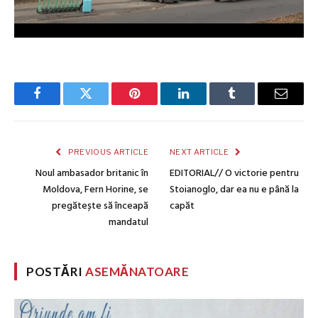
Facebook
Twitter
Pinterest
LinkedIn
Tumblr
Email
PREVIOUS ARTICLE
NEXT ARTICLE
Noul ambasador britanic în
EDITORIAL// O victorie pentru
Moldova, Fern Horine, se
Stoianoglo, dar ea nu e până la
pregătește să înceapă
capăt
mandatul
POSTĂRI
ASEMĂNATOARE