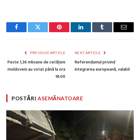
Facebook
Twitter
Pinterest
LinkedIn
Tumblr
Email
PREVIOUS ARTICLE
NEXT ARTICLE
Peste 1,36 mlioane de cetățeni
Referendumul privind
moldoveni au votat până la ora
integrarea europeană, valabil
18:00
POSTĂRI
ASEMĂNATOARE