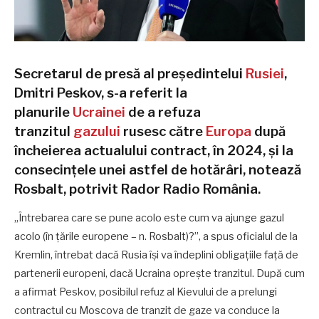
Secretarul de presă al președintelui
Rusiei
,
Dmitri Peskov, s-a referit la
planurile
Ucrainei
de a refuza
tranzitul
gazului
rusesc către
Europa
după
încheierea actualului contract, în 2024, și la
consecințele unei astfel de hotărâri, notează
Rosbalt, potrivit Rador Radio România.
„Întrebarea care se pune acolo este cum va ajunge gazul
acolo (în țările europene – n. Rosbalt)?”, a spus oficialul de la
Kremlin, întrebat dacă Rusia își va îndeplini obligațiile față de
partenerii europeni, dacă Ucraina oprește tranzitul. După cum
a afirmat Peskov, posibilul refuz al Kievului de a prelungi
contractul cu Moscova de tranzit de gaze va conduce la