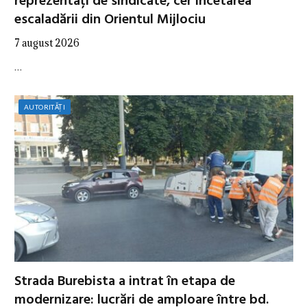
reprezentați de sindicate, cer încetarea
escaladării din Orientul Mijlociu
7 august 2026
…
AUTORITĂȚI
Strada Burebista a intrat în etapa de
modernizare: lucrări de amploare între bd.