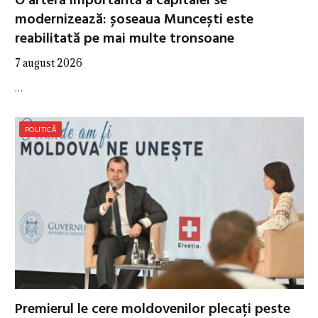
O arteră importantă a capitalei se
modernizează: șoseaua Muncești este
reabilitată pe mai multe tronsoane
7 august 2026
…
POLITICĂ
Premierul le cere moldovenilor plecați peste