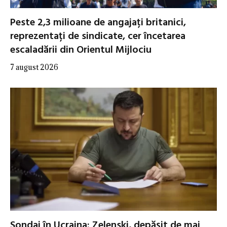
Peste 2,3 milioane de angajați britanici,
reprezentați de sindicate, cer încetarea
escaladării din Orientul Mijlociu
7 august 2026
Sondaj în Ucraina: Zelenski, depășit de mai