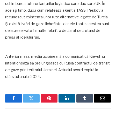
schimbarea tuturor lanțurilor logistice care duc spre UE. În
același timp, după cum relatează agenția TASS, Peskov a
recunoscut existența unor rute alternative legate de Turcia.
Și există livrări de gaze lichefiate, dar ele toate acestea sunt
deja „rezervate în multe feluri”, a declarat secretarul de
presă al liderului rus.
Anterior mass-media ucraineană a comunicat că Kievul nu
intenționează să prelungească cu Rusia contractul de tranzit
de gaze prin teritoriul Ucrainei. Actualul acord expiră la
sfârșitul anului 2024.
Facebook
Twitter
Pinterest
LinkedIn
Tumblr
Email