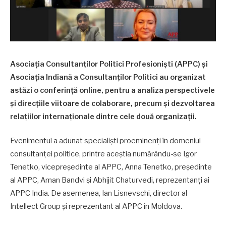
Asociația Consultanților Politici Profesioniști (APPC) și
Asociația Indiană a Consultanților Politici au organizat
astăzi o conferință online, pentru a analiza perspectivele
și direcțiile viitoare de colaborare, precum și dezvoltarea
relațiilor internaționale dintre cele două organizații.
Evenimentul a adunat specialiști proeminenți în domeniul
consultanței politice, printre aceștia numărându-se Igor
Tenetko, vicepreședinte al APPC, Anna Tenetko, președinte
al APPC, Aman Bandvi și Abhijit Chaturvedi, reprezentanți ai
APPC India. De asemenea, Ian Lisnevschi, director al
Intellect Group și reprezentant al APPC în Moldova.