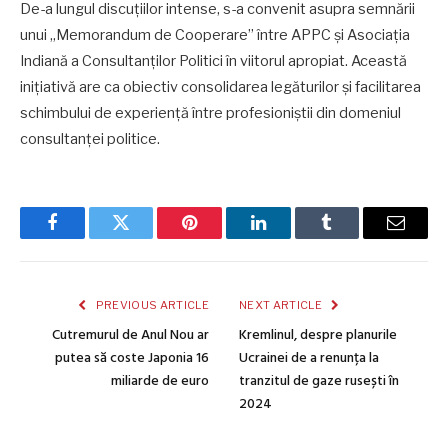
De-a lungul discuțiilor intense, s-a convenit asupra semnării
unui „Memorandum de Cooperare” între APPC și Asociația
Indiană a Consultanților Politici în viitorul apropiat. Această
inițiativă are ca obiectiv consolidarea legăturilor și facilitarea
schimbului de experiență între profesioniștii din domeniul
consultanței politice.
Facebook
Twitter
Pinterest
LinkedIn
Tumblr
Email
PREVIOUS ARTICLE
NEXT ARTICLE
Cutremurul de Anul Nou ar
Kremlinul, despre planurile
putea să coste Japonia 16
Ucrainei de a renunța la
miliarde de euro
tranzitul de gaze rusești în
2024