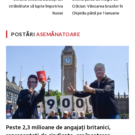
străinătate să lupte împotriva
Crăciun: Vânzarea brazilor în
Rusiei
Chișinău până pe 1 Ianuarie
POSTĂRI
ASEMĂNATOARE
Peste 2,3 milioane de angajați britanici,