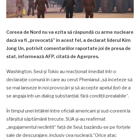
Coreea de Nord nu va ezita să răspundă cu arme nucleare
dacă va fi „provocată” în acest fel, a declarat liderul Kim
Jong Un, potrivit comentariilor raportate joi de presa de
stat, informează AFP, citată de Agerpres.
Washington, Seul şi Tokio au reacţionat imediat într-o
declaraţie comună în care au cerut Phenianul „să înceteze să
se mai lanseze în noi provocări şi să accepte apelul (lor) de a
se angaja într-un dialog substanţial, fără condiţii prealabile”.
În timpul unei întâlniri între oficiali americani şi sud-coreeni la
sfârşitul săptămânii trecute, SUA şi-au reafirmat
„angajamentul neclintit” faţă de Seul, bazându-se pe forţele
sale de descurajare, inclusiv cea nucleară.”Orice atac