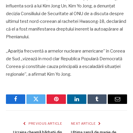
influenta soră a lui Kim Jong Un, Kim Yo Jong, a denunţat
decizia Consiliului de Securitate al ONU de a discuta despre
ultimul test nord-coreean al rachetei Hwasong-18, declarând
că el a fost manifestarea dreptului inerent la autoapărare al
Phenianului.
„Apariţia frecventă a armelor nucleare americane” în Coreea
de Sud „vizează în mod clar Republica Populară Democrată
Coreea şi constituie cauza principală a escaladării situaţiei
regionale”, a afirmat Kim Yo Jong.
Facebook
Twitter
Pinterest
LinkedIn
Tumblr
Email
PREVIOUS ARTICLE
NEXT ARTICLE
Ucraina cheamă bărbații din
Ultima șansă de magie de