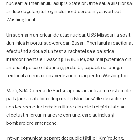
nuclear” al Phenianului asupra Statelor Unite sau a aliaţilor săi
ar duce la „sfârşitul regimului nord-coreean”, a avertizat
Washingtonul.
Un submarin american de atac nuclear, USS Missouri, a sosit
duminică în portul sud-coreean Busan. Phenianul a reacţionat
efectuând a doua zi un test al rachetei sale balistice
intercontinentale Hwasong-18 (ICBM), cea mai puternică din
arsenalul pe care îl deţine şi, probabil, capabilă să atingă
teritoriul american, un avertisment clar pentru Washington.
Marţi, SUA, Coreea de Sud şi Japonia au activat un sistem de
partajare a datelor în timp real privind lansările de rachete
nord-coreene, iar forţele militare din cele trei ţări aliate au
efectuat miercuri manevre comune, care au inclus şi
bombardiere americane.
Într-un comunicat separat dat publicităţii joi, Kim Yo Jong,