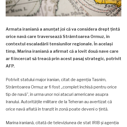
Armata iraniană a anunțat joi că va considera drept țintă
orice navă care traversează Strâmtoarea Ormuz, în
contextul escaladării tensiunilor regionale. În același
timp, Marina iraniană a afirmat că a lovit două nave care
ar fi încercat să treacă prin acest pasaj strategic, potrivit
AFP.
Potrivit statului major iranian, citat de agenția Tasnim,
Strâmtoarea Ormuz ar fi fost „complet închisă pentru orice
tip de navă”, în urma unor noi atacuri americane asupra
Iranului. Autoritățile militare de la Teheran au avertizat că
orice navă aflată în tranzit în zonă poate deveni o țintă.
Marina iraniană, citată de televiziunea de stat IRIB și agenția