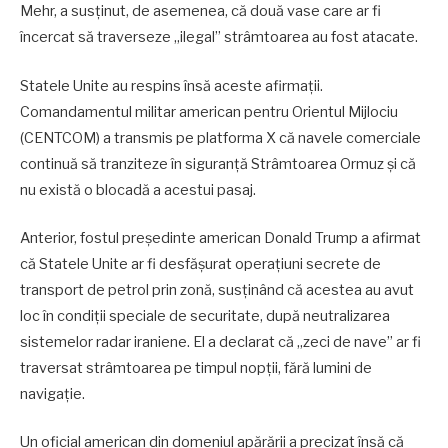
Mehr, a susținut, de asemenea, că două vase care ar fi
încercat să traverseze „ilegal” strâmtoarea au fost atacate.
Statele Unite au respins însă aceste afirmații.
Comandamentul militar american pentru Orientul Mijlociu
(CENTCOM) a transmis pe platforma X că navele comerciale
continuă să tranziteze în siguranță Strâmtoarea Ormuz și că
nu există o blocadă a acestui pasaj.
Anterior, fostul președinte american Donald Trump a afirmat
că Statele Unite ar fi desfășurat operațiuni secrete de
transport de petrol prin zonă, susținând că acestea au avut
loc în condiții speciale de securitate, după neutralizarea
sistemelor radar iraniene. El a declarat că „zeci de nave” ar fi
traversat strâmtoarea pe timpul nopții, fără lumini de
navigație.
Un oficial american din domeniul apărării a precizat însă că