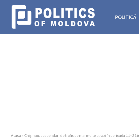
POLITICĂ
Acasă
»
Chișinău: suspendări de trafic pe mai multe străzi în perioada 11–21 i