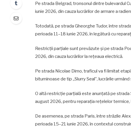
Pe strada Belgrad, tronsonul dintre bulevardul Cuz
iunie 2026, din cauza lucrărilor de armare a radieru
Totodată, pe strada Gheorghe Tudor, între strada 
perioada 11–18 iunie 2026, în legătură cu reparați
Restricții parțiale sunt prevăzute și pe strada Pod
2026, din cauza lucrărilor la rețeaua electrică.
Pe strada Nicolae Dimo, traficul va fi limitat etap
bituminoase de tip „Slurry Seal”, lucrările urmând
O altă restricție parțială este anunțată pe strada S
august 2026, pentru reparația rețelelor termice, 
De asemenea, pe strada Paris, între străzile Alexan
perioada 15–21 iunie 2026, în contextul construirii