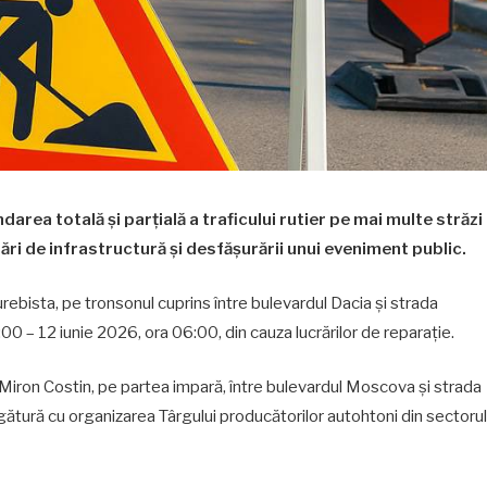
area totală și parțială a traficului rutier pe mai multe străzi
rări de infrastructură și desfășurării unui eveniment public.
urebista, pe tronsonul cuprins între bulevardul Dacia și strada
0 – 12 iunie 2026, ora 06:00, din cauza lucrărilor de reparație.
Miron Costin, pe partea impară, între bulevardul Moscova și strada
gătură cu organizarea Târgului producătorilor autohtoni din sectorul