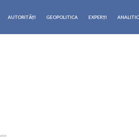
AUTORITĂȚI
GEOPOLITICA
EXPERȚI
ANALITI
unie