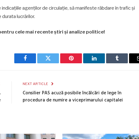
dicațiile agenților de circulație, să manifeste răbdare în trafic și
durata lucrărilor.
entru cele mai recente știri și analize politice!
Facebook
Twitter
Pinterest
LinkedIn
Tumblr
E
NEXT ARTICLE
A
Consilier PAS acuză posibile încălcări de lege în
e
procedura de numire a viceprimarului capitalei