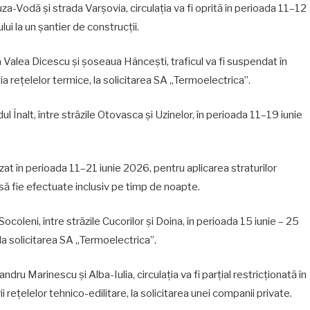
a-Vodă și strada Varșovia, circulația va fi oprită în perioada 11–12
lui la un șantier de construcții.
Valea Dicescu și șoseaua Hâncești, traficul va fi suspendat în
a rețelelor termice, la solicitarea SA „Termoelectrica”.
ul Înalt, între străzile Otovasca și Uzinelor, în perioada 11–19 iunie
izat în perioada 11–21 iunie 2026, pentru aplicarea straturilor
 să fie efectuate inclusiv pe timp de noapte.
ocoleni, între străzile Cucorilor și Doina, în perioada 15 iunie – 25
la solicitarea SA „Termoelectrica”.
dru Marinescu și Alba-Iulia, circulația va fi parțial restricționată în
 rețelelor tehnico-edilitare, la solicitarea unei companii private.