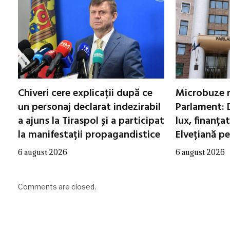
Chiveri cere explicații după ce
Microbuze 
un personaj declarat indezirabil
Parlament: 
a ajuns la Tiraspol și a participat
lux, finanța
la manifestații propagandistice
Elvețiană p
6 august 2026
6 august 2026
Comments are closed.