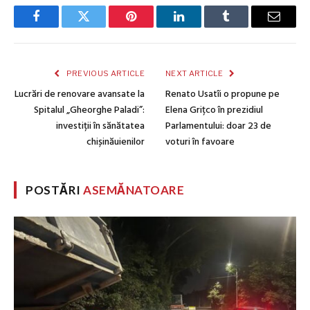
Facebook
Twitter
Pinterest
LinkedIn
Tumblr
Email
PREVIOUS ARTICLE
NEXT ARTICLE
Lucrări de renovare avansate la
Renato Usatîi o propune pe
Spitalul „Gheorghe Paladi”:
Elena Grițco în prezidiul
investiții în sănătatea
Parlamentului: doar 23 de
chișinăuienilor
voturi în favoare
POSTĂRI
ASEMĂNATOARE