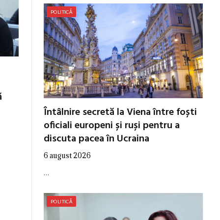
POLITICĂ
ă
Întâlnire secretă la Viena între foști
oficiali europeni și ruși pentru a
discuta pacea în Ucraina
6 august 2026
…
POLITICĂ