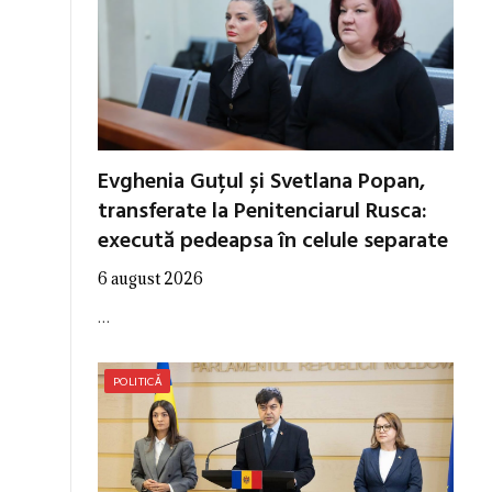
Evghenia Guțul și Svetlana Popan,
transferate la Penitenciarul Rusca:
execută pedeapsa în celule separate
6 august 2026
…
POLITICĂ