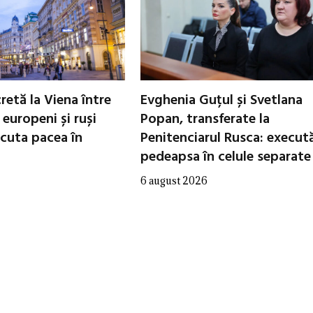
cretă la Viena între
Evghenia Guțul și Svetlana
i europeni și ruși
Popan, transferate la
scuta pacea în
Penitenciarul Rusca: execut
pedeapsa în celule separate
6 august 2026