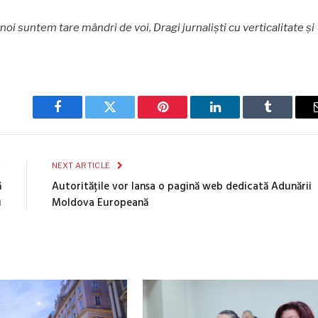
 noi suntem tare mândri de voi, Dragi jurnaliști cu verticalitate și
Facebook
Twitter
Pinterest
LinkedIn
Tumblr
E
NEXT ARTICLE
ă
Autoritățile vor lansa o pagină web dedicată Adunării
u
Moldova Europeană