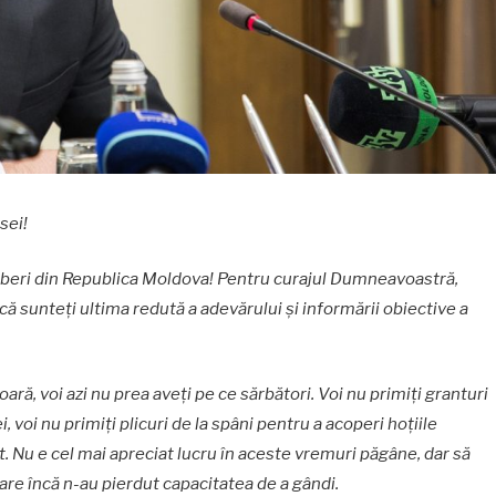
sei!
 liberi din Republica Moldova! Pentru curajul Dumneavoastră,
că sunteți ultima redută a adevărului și informării obiective a
ară, voi azi nu prea aveți pe ce sărbători. Voi nu primiți granturi
, voi nu primiți plicuri de la spâni pentru a acoperi hoțiile
t. Nu e cel mai apreciat lucru în aceste vremuri păgâne, dar să
care încă n-au pierdut capacitatea de a gândi.