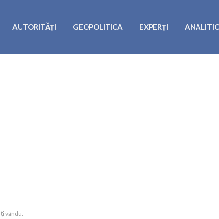
AUTORITĂȚI
GEOPOLITICA
EXPERȚI
ANALITI
ați vândut