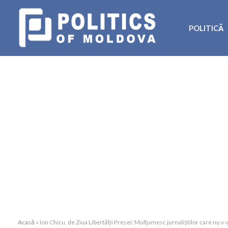
POLITICĂ
Acasă
»
Ion Chicu, de Ziua Libertății Presei: Mulțumesc jurnaliștilor care nu v-