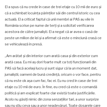
El a spus că nu crede în case de trei etaje cu 10 mii de euro și
că a schimbat locuința părinților săi din centrul istoric cu cea
actuală. El a criticat faptul că unii membri ai PAS au vile în
România scrise pe nume de terți și a solicitat verificarea
acestora de către jurnaliști. El a negat că ar avea o casă de
peste un milion de lei și a afirmat că este o minciună crasă ce
se vehiculează în presă.
„Am arătat și din interior cum arată casa și din exterior cum
arată casa. Eu mi aș dori foarte mult ca toți funcționarii din
PAS să facă același lucru și sunt sigur că la un moment dat,
jurnaliștii, oameni de bună credință, oricum o vor face, pentru
că nu este ok așa cum fac, fac ei. Eu nu cred în case de trei
etaje cu 10 mii de euro. În fine, eu cred că este o comandă
politică și am explicat foarte clar există toate justificările.
Acolo nu găsiți nimic din zona senzațiilor tari, a unor surprize
sau nu știu ceva sau a unor neadevăruri. Toate dosarele care