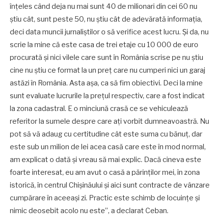
înțeles când deja nu mai sunt 40 de milionari din cei 60 nu
știu cât, sunt peste 50, nu știu cât de adevărată informația,
deci data muncii jurnaliștilor o să verifice acest lucru. Și da, nu
scrie la mine că este casa de trei etaje cu 10 000 de euro
procurată și nici vilele care sunt în România scrise pe nu știu
cine nu știu ce format la un preț care nu cumperi nici un garaj
astăzi în România. Asta așa, ca să fim obiectivi. Deci la mine
sunt evaluate lucrurile la prețul respectiv, care a fost indicat
la zona cadastral. E o minciună crasă ce se vehiculează
referitor la sumele despre care ați vorbit dumneavoastră. Nu
pot să vă adaug cu certitudine cât este suma cu bănuț, dar
este sub un milion de lei acea casă care este în mod normal,
am explicat o dată și vreau să mai explic. Dacă cineva este
foarte interesat, eu am avut o casă a părinților mei, în zona
istorică, în centrul Chișinăului și aici sunt contracte de vânzare
cumpărare în aceeași zi. Practic este schimb de locuințe și
nimic deosebit acolo nu este”, a declarat Ceban.