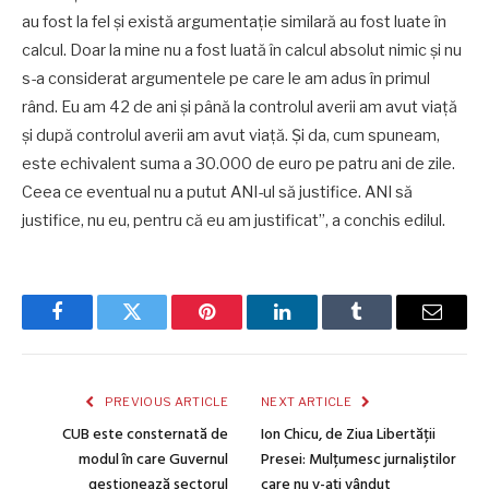
au fost la fel și există argumentație similară au fost luate în
calcul. Doar la mine nu a fost luată în calcul absolut nimic și nu
s-a considerat argumentele pe care le am adus în primul
rând. Eu am 42 de ani și până la controlul averii am avut viață
și după controlul averii am avut viață. Și da, cum spuneam,
este echivalent suma a 30.000 de euro pe patru ani de zile.
Ceea ce eventual nu a putut ANI-ul să justifice. ANI să
justifice, nu eu, pentru că eu am justificat”, a conchis edilul.
Facebook
Twitter
Pinterest
LinkedIn
Tumblr
Email
PREVIOUS ARTICLE
NEXT ARTICLE
CUB este consternată de
Ion Chicu, de Ziua Libertății
modul în care Guvernul
Presei: Mulțumesc jurnaliștilor
gestionează sectorul
care nu v-ați vândut