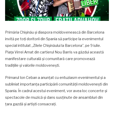
Primăria Chișinău și diaspora moldovenească din Barcelona
invită pe toți doritorii din Spania să participe la evenimentul
special intitulat „Zilele Chișinăului la Barcelona”, pe 9 iulie.
Piața Virrei Amat din cartierul Nou Barris va găzdui această
manifestare culturală și comunitară care promovează
tradițiile și valorile moldovenești.
Primarul Ion Ceban a anunțat cu entuziasm evenimentul și a
subliniat importanța participării comunității moldovenești din
Spania. În cadrul acestui eveniment, vor avea loc concerte și
spectacole de muzică și dans susținute de ansambluri din
țara gazdă și artiști consacrați.