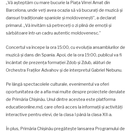
„Vă așteptăm cu mare bucurie la Piața Virrei Amat din
Barcelona, unde veți avea ocazia să vă bucurați de muzică și
dansuri tradiționale spaniole și moldovenești”, a declarat
primarul. „Vă invităm să petreceți o zi plină de emoții și
sărbătoare într-un cadru autentic moldovenesc.”
Concertul va începe la ora 15:00, cu evoluția ansamblurilor de
muzică și dans din Spania. Apoi, de la ora 19:00, publicul va fi
încântat de prezența formației Zdob și Zdub, alături de
Orchestra Fraților Advahov și de interpretul Gabriel Nebunu.
Pe lângă spectacolele culturale, evenimentul va oferi
oportunitatea de a afla mai multe despre proiectele derulate
de Primăria Chișinău. Unul dintre acestea este platforma
educatieonline.md, care oferă acces la informații și activități
interactive pentru elevi, de la clasa I până la clasa XII-a.
În plus, Primăria Chișinău pregătește lansarea Programului de