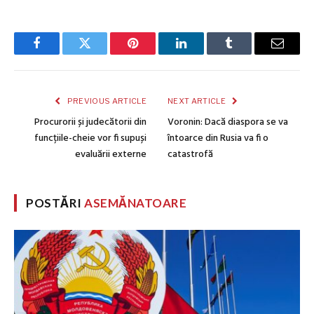
Facebook
Twitter
Pinterest
LinkedIn
Tumblr
Email
PREVIOUS ARTICLE
NEXT ARTICLE
Procurorii și judecătorii din
Voronin: Dacă diaspora se va
funcțiile-cheie vor fi supuși
întoarce din Rusia va fi o
evaluării externe
catastrofă
POSTĂRI
ASEMĂNATOARE