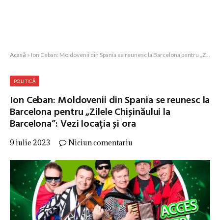
Acasă
»
Ion Ceban: Moldovenii din Spania se reunesc la Barcelona pentru „Zilele Chișinăului la Barcelona”: Vezi locația și ora
POLITICĂ
Ion Ceban: Moldovenii din Spania se reunesc la
Barcelona pentru „Zilele Chișinăului la
Barcelona”: Vezi locația și ora
9 iulie 2023
Niciun comentariu