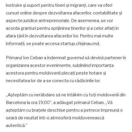
instruire și suport pentru tineri și migranți, care va oferi
cursuri online despre dezvoltarea afacerilor, contabilitate și
aspecte juridice antreprenoriale. De asemenea, se vor
acorda granturi pentru sprijinirea tinerilor și a celor aflați în
afara țării în dezvoltarea afacerilor lor. Pentru mai multe
informații, se poate accesa startup.chișinau.md.
Primarul Ion Ceban a îndemnat guvernul să devină partener în
organizarea acestor evenimente, subliniind importanța
acestora pentru moldovenii plecați peste hotare și
necesitatea lor de a se conecta cu rădăcinile lor.
„Așteptăm cu nerăbdare să ne întâlnim cu toți moldovenii din
Barcelona la ora 19:00”, a adăugat primarul Ceban. „Vă
așteptăm cu brațele deschise pentru a petrece împreună o
seară de neuitat într-o atmosferă moldovenească
autentică.”