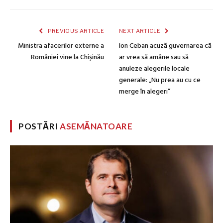
PREVIOUS ARTICLE
NEXT ARTICLE
Ministra afacerilor externe a
Ion Ceban acuză guvernarea că
României vine la Chișinău
ar vrea să amâne sau să
anuleze alegerile locale
generale: „Nu prea au cu ce
merge în alegeri”
POSTĂRI
ASEMĂNATOARE