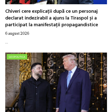
Chiveri cere explicații după ce un personaj
declarat indezirabil a ajuns la Tiraspol și a
participat la manifestații propagandistice
6 august 2026
…
GEOPOLITICA