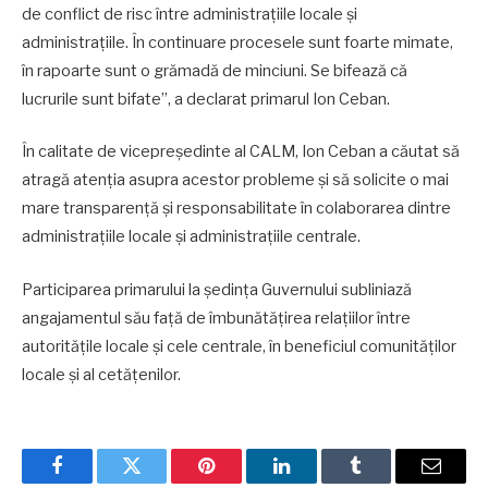
de conflict de risc între administrațiile locale și
administrațiile. În continuare procesele sunt foarte mimate,
în rapoarte sunt o grămadă de minciuni. Se bifează că
lucrurile sunt bifate”, a declarat primarul Ion Ceban.
În calitate de vicepreședinte al CALM, Ion Ceban a căutat să
atragă atenția asupra acestor probleme și să solicite o mai
mare transparență și responsabilitate în colaborarea dintre
administrațiile locale și administrațiile centrale.
Participarea primarului la ședința Guvernului subliniază
angajamentul său față de îmbunătățirea relațiilor între
autoritățile locale și cele centrale, în beneficiul comunităților
locale și al cetățenilor.
Facebook
Twitter
Pinterest
LinkedIn
Tumblr
Email