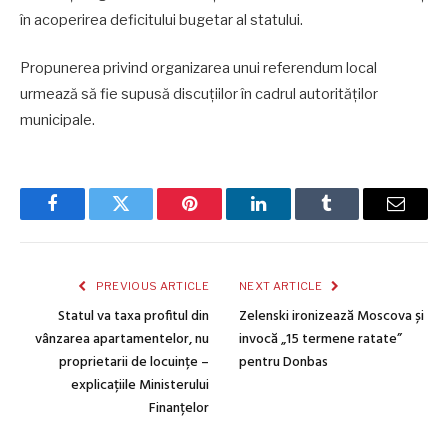
în acoperirea deficitului bugetar al statului.
Propunerea privind organizarea unui referendum local
urmează să fie supusă discuțiilor în cadrul autorităților
municipale.
Facebook
Twitter
Pinterest
LinkedIn
Tumblr
Email
PREVIOUS ARTICLE
NEXT ARTICLE
Statul va taxa profitul din
Zelenski ironizează Moscova și
vânzarea apartamentelor, nu
invocă „15 termene ratate”
proprietarii de locuințe –
pentru Donbas
explicațiile Ministerului
Finanțelor