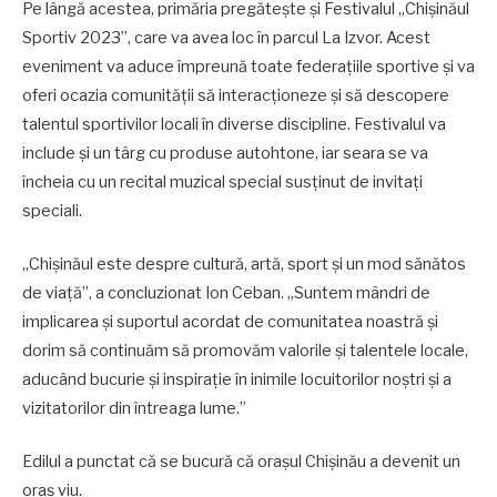
Pe lângă acestea, primăria pregătește și Festivalul „Chișinăul
Sportiv 2023”, care va avea loc în parcul La Izvor. Acest
eveniment va aduce împreună toate federațiile sportive și va
oferi ocazia comunității să interacționeze și să descopere
talentul sportivilor locali în diverse discipline. Festivalul va
include și un târg cu produse autohtone, iar seara se va
încheia cu un recital muzical special susținut de invitați
speciali.
„Chișinăul este despre cultură, artă, sport și un mod sănătos
de viață”, a concluzionat Ion Ceban. „Suntem mândri de
implicarea și suportul acordat de comunitatea noastră și
dorim să continuăm să promovăm valorile și talentele locale,
aducând bucurie și inspirație în inimile locuitorilor noștri și a
vizitatorilor din întreaga lume.”
Edilul a punctat că se bucură că orașul Chișinău a devenit un
oraș viu.