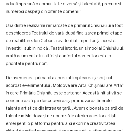
aduc împreună o comunitate diversă și talentată, precum și
numeroși oaspeți din diferite domenii.”
Una dintre realizările remarcate de primarul Chișinăului a fost
deschiderea Teatrului de vară, după finalizarea primei etape
de reabilitare. Ion Ceban a evidențiat importanța acestei
investiții, subliniind că „Teatrul istoric, un simbol al Chișinăului,
arată acum cu totul altfel și confortul oamenilor este o
prioritate pentru noi”.
De asemenea, primarul a apreciat implicarea și sprijinul
acordat evenimentului „Moldova are Artă, Chișinăul are Artă”,
în care Primăria Chișinău este partener. Această inițiativă se
concentrează pe descoperirea și promovarea tinerelor
talente artistice din întreaga țară. „Avem o bogată paletă de
talente în Moldova și ne dorim să le oferim acestor artiști
emergenți o platformă pentru a-și exprima creativitatea
alături de artiști consacrați și recunoscuți”, a afirmat primarul.