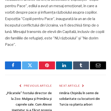
pentru Pace”, edilul a avut un mesaj emoționat, în care a
vorbit despre pace și influența războiului asupra copiilor.
Expoziția ”Copiii pentru Pace”, inaugurată la un an de la
începutul conflictului din Ucraina, va fi deschisă timp de o
lună. Mesajul transmis de elevii din Capitală, inclusiv de copiii
din familiile de refugiați, este ”NU războiului” și ”Ne dorim
Pace”.
Facebook
Twitter
Pinterest
LinkedIn
Tumblr
Email
PREVIOUS ARTICLE
NEXT ARTICLE
„Păcatele” fostului director de
rimăria Chișinău în semn de
la Zoo: Mulgea și Primăria și
solidaritate cu locuitorii din
caprele sale. Cum Alexei
Turcia va planta arbori
Hanțațuc și-a făcut propria