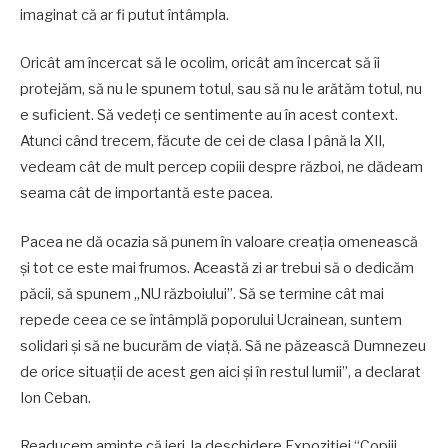
imaginat că ar fi putut întâmpla.
Oricât am încercat să le ocolim, oricât am încercat să îi
protejăm, să nu le spunem totul, sau să nu le arătăm totul, nu
e suficient. Să vedeți ce sentimente au în acest context.
Atunci când trecem, făcute de cei de clasa I până la XII,
vedeam cât de mult percep copiii despre război, ne dădeam
seama cât de importantă este pacea.
Pacea ne dă ocazia să punem în valoare creația omenească
și tot ce este mai frumos. Această zi ar trebui să o dedicăm
păcii, să spunem „NU războiului”. Să se termine cât mai
repede ceea ce se întâmplă poporului Ucrainean, suntem
solidari și să ne bucurăm de viață. Să ne păzească Dumnezeu
de orice situații de acest gen aici și în restul lumii”, a declarat
Ion Ceban.
Readucem aminte că ieri, la deschidere Expoziției “Copiii