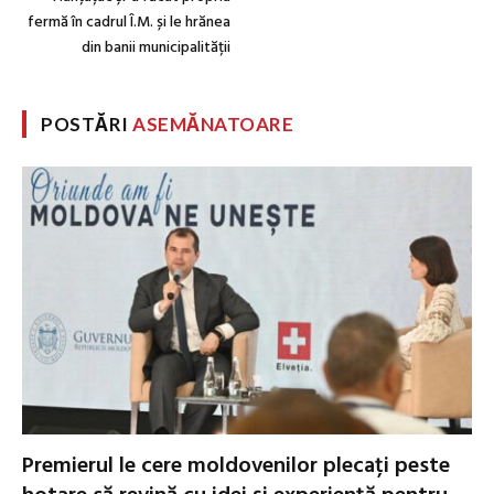
fermă în cadrul Î.M. și le hrănea
din banii municipalității
POSTĂRI
ASEMĂNATOARE
Premierul le cere moldovenilor plecați peste