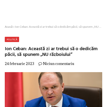
Acasă
»
Ion Ceban: Această zi ar trebui să o dedicăm păcii, să spunem „NU războiului”
POLITICĂ
Ion Ceban: Această zi ar trebui să o dedicăm
păcii, să spunem „NU războiului”
24 februarie 2023
Niciun comentariu