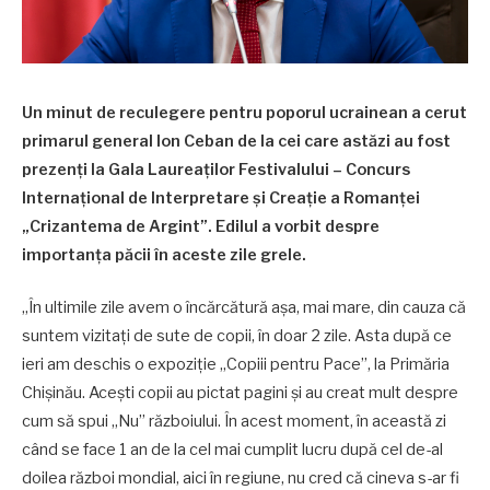
Un minut de reculegere pentru poporul ucrainean a cerut
primarul general Ion Ceban de la cei care astăzi au fost
prezenți la Gala Laureaţilor Festivalului – Concurs
Internațional de Interpretare și Creație a Romanței
„Crizantema de Argint”. Edilul a vorbit despre
importanța păcii în aceste zile grele.
„În ultimile zile avem o încărcătură așa, mai mare, din cauza că
suntem vizitați de sute de copii, în doar 2 zile. Asta după ce
ieri am deschis o expoziție „Copiii pentru Pace”, la Primăria
Chișinău. Acești copii au pictat pagini și au creat mult despre
cum să spui „Nu” războiului. În acest moment, în această zi
când se face 1 an de la cel mai cumplit lucru după cel de-al
doilea război mondial, aici în regiune, nu cred că cineva s-ar fi