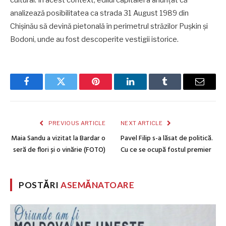
analizează posibilitatea ca strada 31 August 1989 din
Chișinău să devină pietonală în perimetrul străzilor Pușkin și
Bodoni, unde au fost descoperite vestigii istorice.
Facebook
Twitter
Pinterest
LinkedIn
Tumblr
Email
PREVIOUS ARTICLE
NEXT ARTICLE
Maia Sandu a vizitat la Bardar o
Pavel Filip s-a lăsat de politică.
seră de flori și o vinărie (FOTO)
Cu ce se ocupă fostul premier
POSTĂRI
ASEMĂNATOARE