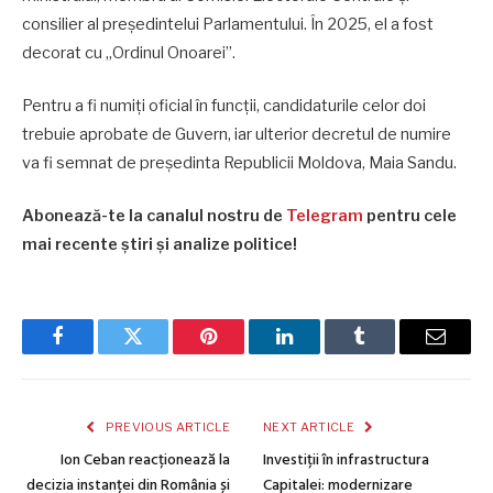
consilier al președintelui Parlamentului. În 2025, el a fost
decorat cu „Ordinul Onoarei”.
Pentru a fi numiți oficial în funcții, candidaturile celor doi
trebuie aprobate de Guvern, iar ulterior decretul de numire
va fi semnat de președinta Republicii Moldova, Maia Sandu.
Abonează-te la canalul nostru de
Telegram
pentru cele
mai recente știri și analize politice!
Facebook
Twitter
Pinterest
LinkedIn
Tumblr
Email
PREVIOUS ARTICLE
NEXT ARTICLE
Ion Ceban reacționează la
Investiții în infrastructura
decizia instanței din România și
Capitalei: modernizare