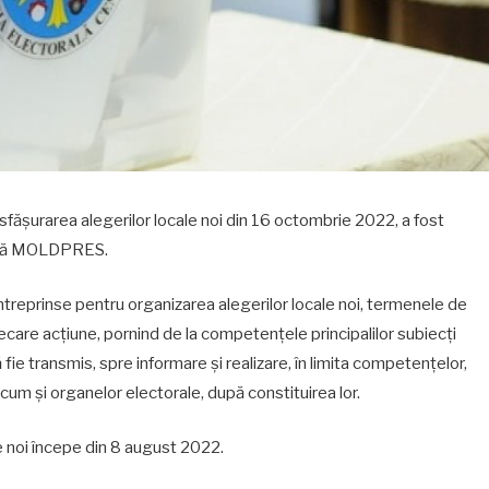
fășurarea alegerilor locale noi din 16 octombrie 2022, a fost
nică MOLDPRES.
ntreprinse pentru organizarea alegerilor locale noi, termenele de
iecare acțiune, pornind de la competențele principalilor subiecți
fie transmis, spre informare şi realizare, în limita competențelor,
recum şi organelor electorale, după constituirea lor.
le noi începe din 8 august 2022.