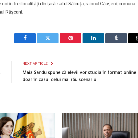
oi în trei localități din țară: satul Sălcuța, raionul Căușeni; comuna
nul Râșcani.
Facebook
Twitter
Pinterest
LinkedIn
Tumblr
E
NEXT ARTICLE
A
Maia Sandu spune că elevii vor studia în format online
doar în cazul celui mai rău scenariu