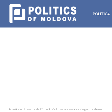
POLITICĂ
Acasă
»
În câteva localități din R. Moldova vor avea loc alegeri locale noi