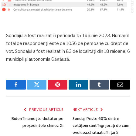
Sondajul a fost realizat în perioada 15-19 iunie 2023. Numărul
total de respondenți este de 1056 de persoane cu drept de
vot. Sondajul a fost realizat în 83 de localități din 18 raioane, 6
municipii și autonomia Găgăuză.
Facebook
Twitter
Pinterest
LinkedIn
Tumblr
Email
PREVIOUS ARTICLE
NEXT ARTICLE
Biden îl numeşte dictator pe
Sondaj: Peste 60% dintre
preşedintele chinez Xi
cetăţeni sunt îngrijoraţi de cum
evoluează situația în țară