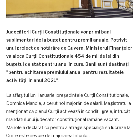
Judecătorii Curții Constituționale vor primi bani
suplimentari de la buget pentru premii anuale. Potrivit
unui proiect de hotărâre de Guvern, Ministerul Finanțelor
va aloca Curții Constituționale 454 de mii de lei din
bugetul de stat pentru anul în curs. Banii sunt destinați
”pentru achitarea premiului anual pentru rezultatele
activității în anul 2021”.
La sfârșitul lunii ianuarie, președintele Curții Constituționale,
Domnica Manole, a cerut noi majorări de salarii. Magistratul a
menționat că plenul Curții activează în condiții grele, întrucât
mandatul unui judecător constituțional rămâne vacant.
Manole a declarat că pentru a atrage specialiști să lucreze la
Curte este nevoie de majorarea lefurilor.