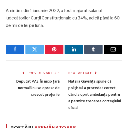
Amintim, din 1 ianuarie 2022, a fost majorat salariul
judecătorilor Curții Constituționale cu 34%, adică până la 60
de mii de lei pe lună.
Facebook
Twitter
Pinterest
LinkedIn
Tumblr
Email
PREVIOUS ARTICLE
NEXT ARTICLE
Deputat PAS: În nicio țară
Natalia Gavrilița spune că
normală nu se opresc de
polițistul a procedat corect,
crescut prețurile
când a oprit ambulanța pentru
a permite trecerea cortegiului
oficial
POSTĂRI
ASEMĂNATOARE