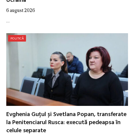
Ucraina
6 august 2026
…
POLITICĂ
Evghenia Guțul și Svetlana Popan, transferate
la Penitenciarul Rusca: execută pedeapsa în
celule separate