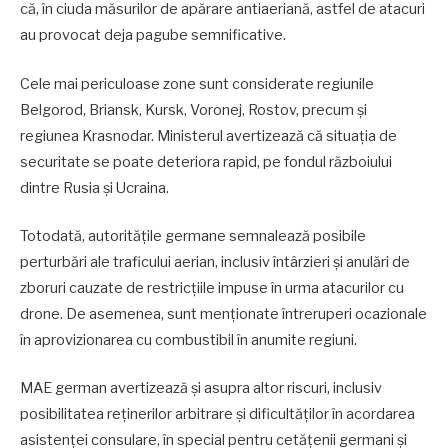
că, în ciuda măsurilor de apărare antiaeriană, astfel de atacuri
au provocat deja pagube semnificative.
Cele mai periculoase zone sunt considerate regiunile
Belgorod, Briansk, Kursk, Voronej, Rostov, precum și
regiunea Krasnodar. Ministerul avertizează că situația de
securitate se poate deteriora rapid, pe fondul războiului
dintre Rusia și Ucraina.
Totodată, autoritățile germane semnalează posibile
perturbări ale traficului aerian, inclusiv întârzieri și anulări de
zboruri cauzate de restricțiile impuse în urma atacurilor cu
drone. De asemenea, sunt menționate întreruperi ocazionale
în aprovizionarea cu combustibil în anumite regiuni.
MAE german avertizează și asupra altor riscuri, inclusiv
posibilitatea reținerilor arbitrare și dificultăților în acordarea
asistenței consulare, în special pentru cetățenii germani și