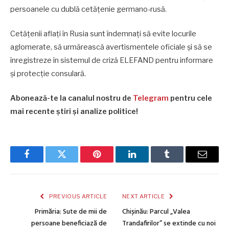
persoanele cu dublă cetățenie germano-rusă.
Cetățenii aflați în Rusia sunt îndemnați să evite locurile
aglomerate, să urmărească avertismentele oficiale și să se
înregistreze în sistemul de criză ELEFAND pentru informare
și protecție consulară.
Abonează-te la canalul nostru de
Telegram
pentru cele
mai recente știri și analize politice!
Facebook
Twitter
Pinterest
LinkedIn
Tumblr
Email
PREVIOUS ARTICLE
NEXT ARTICLE
Primăria: Sute de mii de
Chișinău: Parcul „Valea
persoane beneficiază de
Trandafirilor” se extinde cu noi