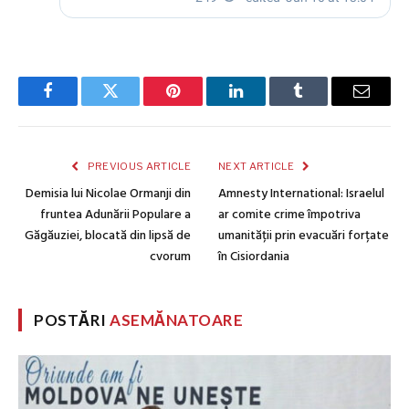
Facebook
Twitter
Pinterest
LinkedIn
Tumblr
Email
PREVIOUS ARTICLE
NEXT ARTICLE
Demisia lui Nicolae Ormanji din
Amnesty International: Israelul
fruntea Adunării Populare a
ar comite crime împotriva
Găgăuziei, blocată din lipsă de
umanității prin evacuări forțate
cvorum
în Cisiordania
POSTĂRI
ASEMĂNATOARE