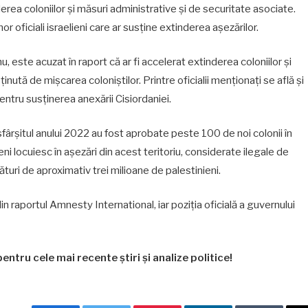
derea coloniilor și măsuri administrative și de securitate asociate.
r oficiali israelieni care ar susține extinderea așezărilor.
este acuzat în raport că ar fi accelerat extinderea coloniilor și
ținută de mișcarea coloniștilor. Printre oficialii menționați se află și
ntru susținerea anexării Cisiordaniei.
sfârșitul anului 2022 au fost aprobate peste 100 de noi colonii în
ni locuiesc în așezări din acest teritoriu, considerate ilegale de
ături de aproximativ trei milioane de palestinieni.
in raportul Amnesty International, iar poziția oficială a guvernului
entru cele mai recente știri și analize politice!