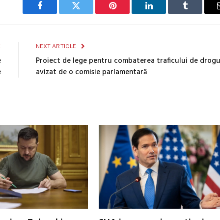
Facebook
Twitter
Pinterest
LinkedIn
Tumblr
E
NEXT ARTICLE
e
Proiect de lege pentru combaterea traficului de drogu
e
avizat de o comisie parlamentară