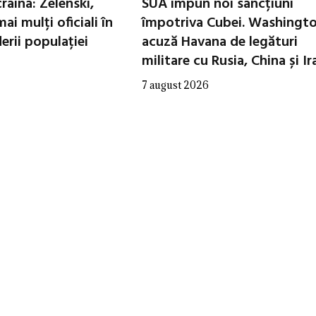
raina: Zelenski,
SUA impun noi sancțiuni
ai mulți oficiali în
împotriva Cubei. Washingt
erii populației
acuză Havana de legături
militare cu Rusia, China și Ir
7 august 2026