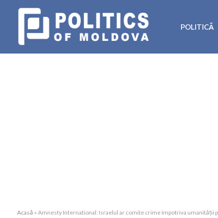
POLITICĂ
Acasă
»
Amnesty International: Israelul ar comite crime împotriva umanității p