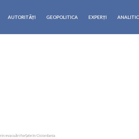
AUTORITĂȚI
GEOPOLITICA
EXPERȚI
ANALITI
rin evacuări forțate în Cisiordania