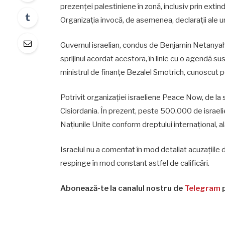
prezenței palestiniene în zonă, inclusiv prin extin
Organizația invocă, de asemenea, declarații ale uno
Guvernul israelian, condus de Benjamin Netanyahu, 
sprijinul acordat acestora, în linie cu o agendă sus
ministrul de finanțe Bezalel Smotrich, cunoscut pe
Potrivit organizației israeliene Peace Now, de la 
Cisiordania. În prezent, peste 500.000 de israelie
Națiunile Unite conform dreptului internațional, al
Israelul nu a comentat în mod detaliat acuzațiile d
respinge în mod constant astfel de calificări.
Abonează-te la canalul nostru de
Telegram
p