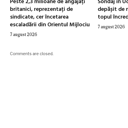
Peste 2,3 milioane de angajați
Sondaj în Uc
britanici, reprezentați de
depășit de m
sindicate, cer încetarea
topul încred
escaladării din Orientul Mijlociu
7 august 2026
7 august 2026
Comments are closed.