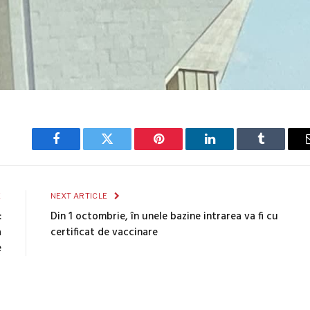
Facebook
Twitter
Pinterest
LinkedIn
Tumblr
E
NEXT ARTICLE
:
Din 1 octombrie, în unele bazine intrarea va fi cu
a
certificat de vaccinare
e