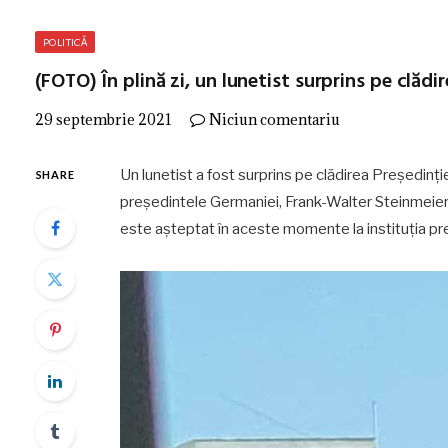
POLITICĂ
(FOTO) În plină zi, un lunetist surprins pe clădir
29 septembrie 2021
Niciun comentariu
Un lunetist a fost surprins pe clădirea Președinț
SHARE
președintele Germaniei, Frank-Walter Steinmeier,
este așteptat în aceste momente la instituția prez