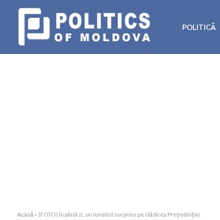
POLITICĂ
Acasă
»
(FOTO) În plină zi, un lunetist surprins pe clădirea Președinției