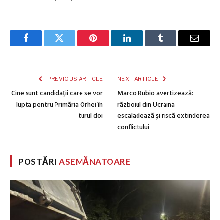
Facebook
Twitter
Pinterest
LinkedIn
Tumblr
Email
PREVIOUS ARTICLE
NEXT ARTICLE
Cine sunt candidații care se vor
Marco Rubio avertizează:
lupta pentru Primăria Orhei în
războiul din Ucraina
turul doi
escaladează și riscă extinderea
conflictului
POSTĂRI
ASEMĂNATOARE