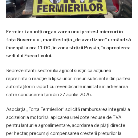
Fermierii anunță organizarea unui protest miercuri în
fața Guvernului, manifestația „de avertizare” urmând să
înceapă la ora 11:00, în zona străzii Pușkin, în apropierea
sediului Executivului.
Reprezentanții sectorului agricol susțin că acțiunea
reprezintă o reacție la lipsa unor măsuri suficiente din partea
autorităților în raport cu revendicările înaintate în adresarea
către conducerea țării din 27 aprilie 2026.
Asociația „Forța Fermierilor” solicită rambursarea integrală a
accizelor la motorină, aplicarea unei cote reduse de TVA
pentru lanțurile agroalimentare, acordarea de plăți directe
per hectar, precum și compensarea creșterii prețurilor la