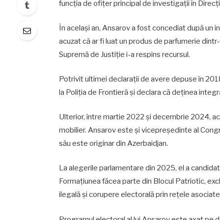
funcția de ofițer principal de investigații în Direc
În același an, Ansarov a fost concediat după un inc
acuzat că ar fi luat un produs de parfumerie dintr
Supremă de Justiție i-a respins recursul.
Potrivit ultimei declarații de avere depuse în 201
la Poliția de Frontieră și declara că deținea inte
Ulterior, între martie 2022 și decembrie 2024, a
mobilier. Ansarov este și vicepreședinte al Congres
său este originar din Azerbaidjan.
La alegerile parlamentare din 2025, el a candidat 
Formațiunea făcea parte din Blocul Patriotic, excl
ilegală și corupere electorală prin rețele asociate 
Programul electoral al lui Ansarov este axat pe d