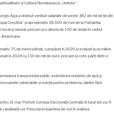
Spiritualitate și Cultură Românească „Unitate”.
rgiu Aga a obținut venituri salariale de peste 382 de mii de lei din
ropia Creștină” și aproximativ 26.500 de roni de la Patriarhia
 local și raional, precum și o diurnă de 100 de dolari în cadrul
e Americane.
ativ 75 de metri pătrați, cumpărat în 2020 și evaluat la un milion
ionat în 2024 cu 150 de mii de euro, precum și cote-părți dintr-o
rnizarea transportului public, extinderea rețelelor de apă și
persoanele vulnerabile și soluții pentru problema câinilor fără
ntru 31 mai. Potrivit Comisia Electorală Centrală, în turul doi vor fi
ar candidații vor fi înscriși în buletinul de vot în ordinea