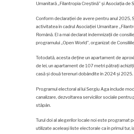
Umanitară „Filantropia Creștină” și Asociația de 
Conform declarației de avere pentru anul 2025, Se
activitatea în cadrul Asociației Umanitare „Filant
Română. El a mai declarat indemnizații de consilier
programului „Open World”, organizat de Consiliil
Totodată, acesta deține un apartament de aproxim
de lei, un apartament de 107 metri pătrați achiziț
casă și două terenuri dobândite în 2024 și 2025.
Programul electoral al lui Sergiu Aga include mode
canalizare, dezvoltarea serviciilor sociale pentru 
stăpân.
Turul doi al alegerilor locale noi este programat pe
utilizate aceleași liste electorale ca în primul tur, i