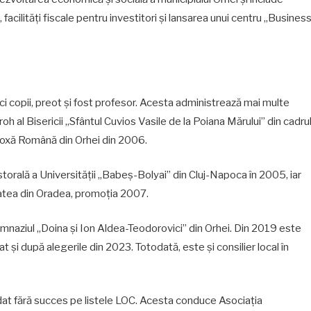
facilități fiscale pentru investitori și lansarea unui centru „Busines
ci copii, preot și fost profesor. Acesta administrează mai multe
aroh al Bisericii „Sfântul Cuvios Vasile de la Poiana Mărului” din cadru
odoxă Română din Orhei din 2006.
orală a Universității „Babeș-Bolyai” din Cluj-Napoca în 2005, iar
itatea din Oradea, promoția 2007.
Gimnaziul „Doina și Ion Aldea-Teodorovici” din Orhei. Din 2019 este
at și după alegerile din 2023. Totodată, este și consilier local în
dat fără succes pe listele LOC. Acesta conduce Asociația