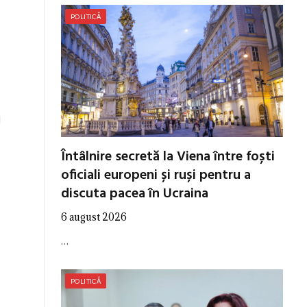
s
POLITICĂ
l
Întâlnire secretă la Viena între foști
oficiali europeni și ruși pentru a
discuta pacea în Ucraina
6 august 2026
…
POLITICĂ