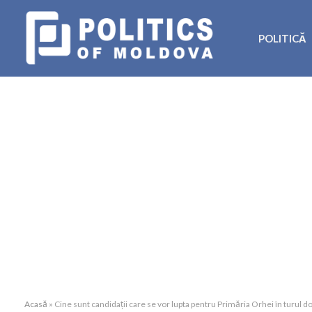
POLITICĂ
Acasă
»
Cine sunt candidații care se vor lupta pentru Primăria Orhei în turul do