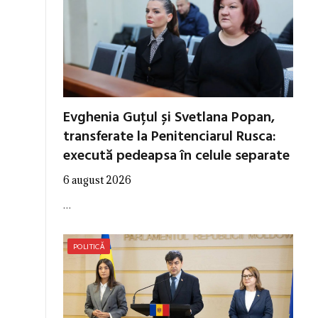
Evghenia Guțul și Svetlana Popan,
transferate la Penitenciarul Rusca:
execută pedeapsa în celule separate
6 august 2026
…
POLITICĂ