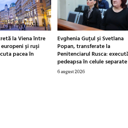
cretă la Viena între
Evghenia Guțul și Svetlana
i europeni și ruși
Popan, transferate la
scuta pacea în
Penitenciarul Rusca: execut
pedeapsa în celule separate
6 august 2026