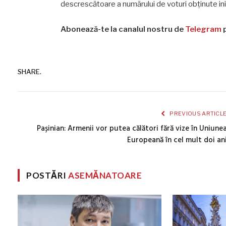
descrescătoare a numărului de voturi obținute iniț
Abonează-te la canalul nostru de
Telegram
p
SHARE.
PREVIOUS ARTICL
Pașinian: Armenii vor putea călători fără vize în Uniune
Europeană în cel mult doi an
POSTĂRI
ASEMĂNATOARE