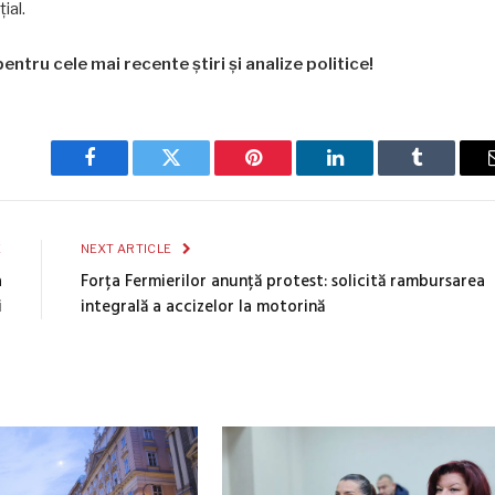
ial.
entru cele mai recente știri și analize politice!
Facebook
Twitter
Pinterest
LinkedIn
Tumblr
E
NEXT ARTICLE
a
Forța Fermierilor anunță protest: solicită rambursarea
i
integrală a accizelor la motorină