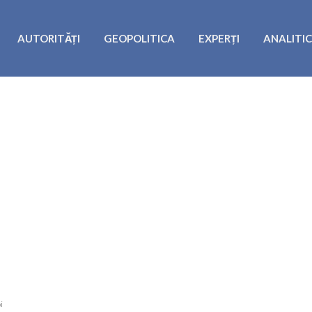
AUTORITĂȚI
GEOPOLITICA
EXPERȚI
ANALITI
i