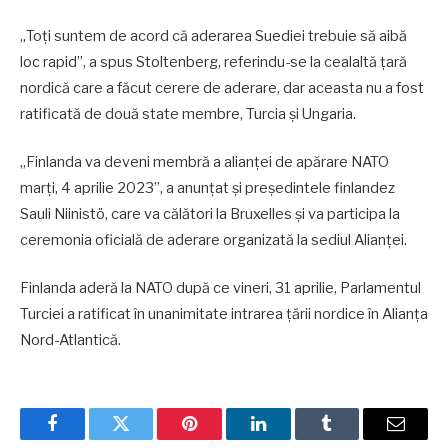
„Toţi suntem de acord că aderarea Suediei trebuie să aibă
loc rapid”, a spus Stoltenberg, referindu-se la cealaltă ţară
nordică care a făcut cerere de aderare, dar aceasta nu a fost
ratificată de două state membre, Turcia şi Ungaria.
„Finlanda va deveni membră a alianței de apărare NATO
marți, 4 aprilie 2023”, a anunțat și președintele finlandez
Sauli Niinistö, care va călători la Bruxelles și va participa la
ceremonia oficială de aderare organizată la sediul Alianței.
Finlanda aderă la NATO după ce vineri, 31 aprilie, Parlamentul
Turciei a ratificat în unanimitate intrarea țării nordice în Alianța
Nord-Atlantică.
Facebook
Twitter
Pinterest
LinkedIn
Tumblr
Email