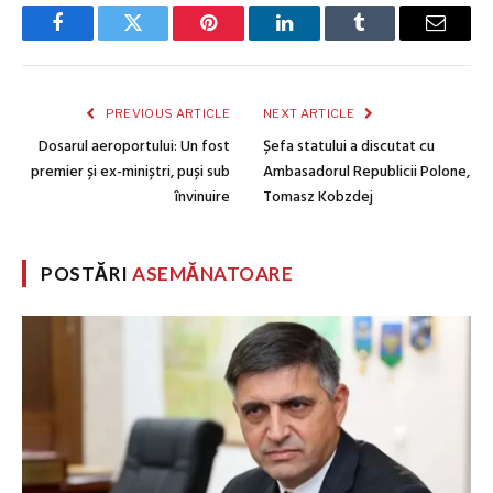
Facebook
Twitter
Pinterest
LinkedIn
Tumblr
Email
PREVIOUS ARTICLE
NEXT ARTICLE
Dosarul aeroportului: Un fost
Șefa statului a discutat cu
premier și ex-miniștri, puși sub
Ambasadorul Republicii Polone,
învinuire
Tomasz Kobzdej
POSTĂRI
ASEMĂNATOARE