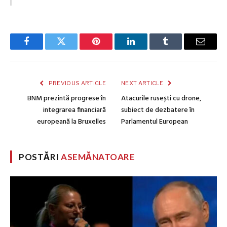
Facebook
Twitter
Pinterest
LinkedIn
Tumblr
Email
PREVIOUS ARTICLE
NEXT ARTICLE
BNM prezintă progrese în
Atacurile rusești cu drone,
integrarea financiară
subiect de dezbatere în
europeană la Bruxelles
Parlamentul European
POSTĂRI
ASEMĂNATOARE