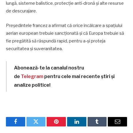
lungă, sisteme balistice, protecție anti-dronă și alte resurse
de descurajare.
Președintele francez a afirmat că orice încălcare a spațiului
aerian european trebuie sancționată și că Europa trebuie să
fie pregătită să răspundă rapid, pentru a-și proteja
securitatea și suveranitatea.
Abonează-te la canalul nostru
de
Telegram
pentru cele mai recente știri și
analize politice!
Facebook
Twitter
Pinterest
LinkedIn
Tumblr
Email