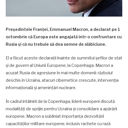
Președintele Franței, Emmanuel Macron, a declarat pe 1
octombrie că Europa este angajată într-o confruntare cu
Rusia și că nu trebuie să dea semne de slăbiciune.
El a făcut aceste declarații înainte de summitul șefilor de stat
și de guvern al Uniunii Europene, la Copenhaga. Macron a
acuzat Rusia de agresiune în mai multe domenii: războiul
deschis în Ucraina, atacuri cibernetice crescute, intervenția
informațională și amenințări nucleare.
În cadrul întâlnirii de la Copenhaga, liderii europeni discută
modalități de sprijin pentru Ucraina și consolidare a apărării
europene. Macron a subliniat importanța dezvoltării
capacităților militare europene, inclusiv rachete cu rază