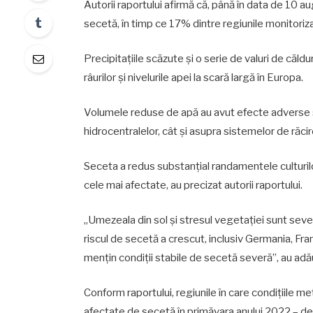
Autorii raportului afirmă că, până în data de 10 au
secetă, în timp ce 17% dintre regiunile monitoriza
Precipitaţiile scăzute şi o serie de valuri de căl
râurilor şi nivelurile apei la scară largă în Europa.
Volumele reduse de apă au avut efecte adverse şi
hidrocentralelor, cât şi asupra sistemelor de răcir
Seceta a redus substanţial randamentele culturilor
cele mai afectate, au precizat autorii raportului.
„Umezeala din sol şi stresul vegetaţiei sunt sever
riscul de secetă a crescut, inclusiv Germania, Fra
menţin condiţii stabile de secetă severă”, au adău
Conform raportului, regiunile în care condiţiile 
afectate de secetă în primăvara anului 2022 – de 