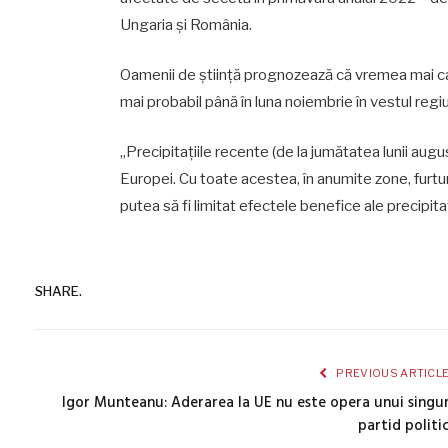
Ungaria şi România.
Oamenii de ştiinţă prognozează că vremea mai ca
mai probabil până în luna noiembrie în vestul reg
„Precipitaţiile recente (de la jumătatea lunii augus
Europei. Cu toate acestea, în anumite zone, furtu
putea să fi limitat efectele benefice ale precipitaţ
SHARE.
PREVIOUS ARTICL
Igor Munteanu: Aderarea la UE nu este opera unui singu
partid politi