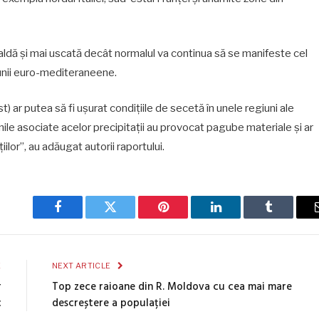
ldă şi mai uscată decât normalul va continua să se manifeste cel
iunii euro-mediteraneene.
t) ar putea să fi uşurat condiţiile de secetă în unele regiuni ale
nile asociate acelor precipitaţii au provocat pagube materiale şi ar
iilor”, au adăugat autorii raportului.
Facebook
Twitter
Pinterest
LinkedIn
Tumblr
E
NEXT ARTICLE
r
Top zece raioane din R. Moldova cu cea mai mare
c
descreștere a populației