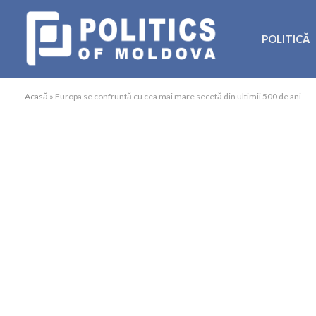
POLITICĂ
Acasă
»
Europa se confruntă cu cea mai mare secetă din ultimii 500 de ani