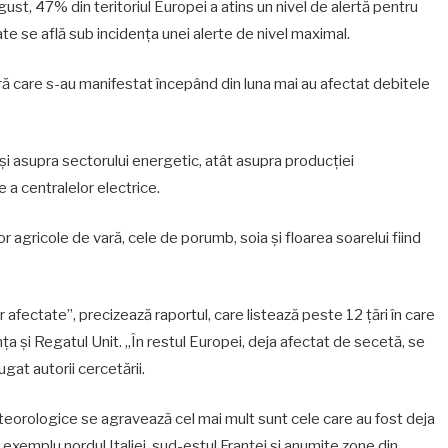
gust, 47% din teritoriul Europei a atins un nivel de alertă pentru
te se află sub incidenţa unei alerte de nivel maximal.
dură care s-au manifestat începând din luna mai au afectat debitele
 asupra sectorului energetic, atât asupra producţiei
e a centralelor electrice.
 agricole de vară, cele de porumb, soia şi floarea soarelui fiind
 afectate”, precizează raportul, care listează peste 12 ţări în care
nţa şi Regatul Unit. „În restul Europei, deja afectat de secetă, se
gat autorii cercetării.
meteorologice se agravează cel mai mult sunt cele care au fost deja
exemplu nordul Italiei, sud-estul Franţei şi anumite zone din