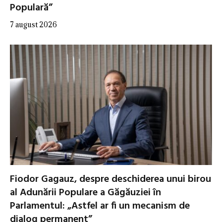
Populară”
7 august 2026
Fiodor Gagauz, despre deschiderea unui birou
al Adunării Populare a Găgăuziei în
Parlamentul: „Astfel ar fi un mecanism de
dialog permanent”