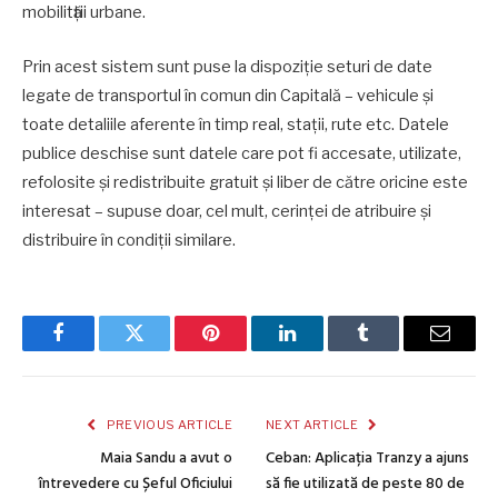
mobilitӑţii urbane.
Prin acest sistem sunt puse la dispoziție seturi de date
legate de transportul în comun din Capitală – vehicule şi
toate detaliile aferente în timp real, stații, rute etc. Datele
publice deschise sunt datele care pot fi accesate, utilizate,
refolosite și redistribuite gratuit şi liber de către oricine este
interesat – supuse doar, cel mult, cerinței de atribuire și
distribuire în condiții similare.
Facebook
Twitter
Pinterest
LinkedIn
Tumblr
Email
PREVIOUS ARTICLE
NEXT ARTICLE
Maia Sandu a avut o
Ceban: Aplicația Tranzy a ajuns
întrevedere cu Șeful Oficiului
să fie utilizată de peste 80 de