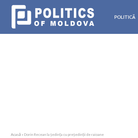
POLITICĂ
Acasă
»
Dorin Recean la ședința cu președinții de raioane