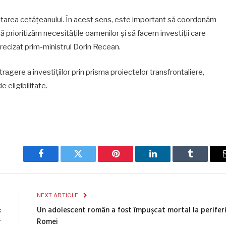
tarea cetățeanului. În acest sens, este important să coordonăm
să prioritizăm necesitățile oamenilor și să facem investiții care
 precizat prim-ministrul Dorin Recean.
agere a investițiilor prin prisma proiectelor transfrontaliere,
e eligibilitate.
Facebook
Twitter
Pinterest
LinkedIn
Tumblr
E
NEXT ARTICLE
:
Un adolescent român a fost împuşcat mortal la perifer
r
Romei