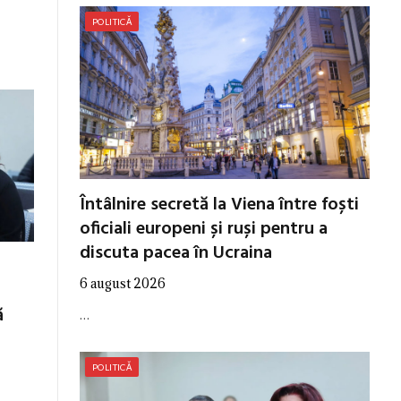
POLITICĂ
Întâlnire secretă la Viena între foști
oficiali europeni și ruși pentru a
discuta pacea în Ucraina
6 august 2026
ă
…
POLITICĂ