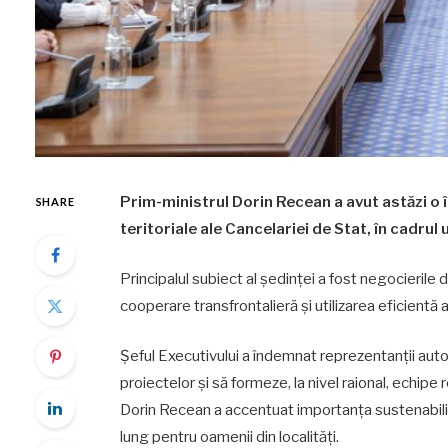
Prim-ministrul Dorin Recean a avut astăzi o în
SHARE
teritoriale ale Cancelariei de Stat, în cadrul
Principalul subiect al ședinței a fost negocieril
cooperare transfrontalieră și utilizarea eficientă a 
Șeful Executivului a îndemnat reprezentanții autor
proiectelor și să formeze, la nivel raional, echi
Dorin Recean a accentuat importanța sustenabilită
lung pentru oamenii din localități.