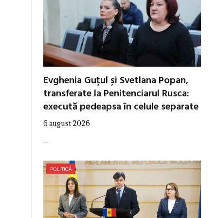
Evghenia Guțul și Svetlana Popan,
transferate la Penitenciarul Rusca:
execută pedeapsa în celule separate
6 august 2026
…
POLITICĂ