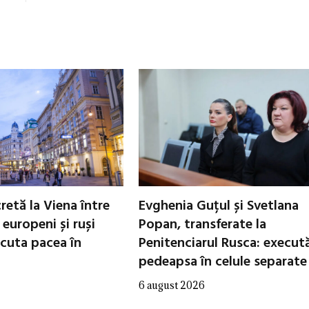
cretă la Viena între
Evghenia Guțul și Svetlana
i europeni și ruși
Popan, transferate la
scuta pacea în
Penitenciarul Rusca: execut
pedeapsa în celule separate
6 august 2026