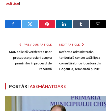
politice
!
Facebook
Twitter
Pinterest
LinkedIn
Tumblr
Email
PREVIOUS ARTICLE
NEXT ARTICLE
MAN solicită verificarea unor
Reforma administrativ-
presupuse presiuni asupra
teritorială contestată: lipsa
primăriilor în procesul de
consultărilor cu locuitorii din
reformă
Găgăuzia, semnalată public
POSTĂRI
ASEMĂNATOARE