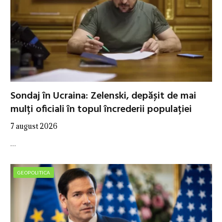
Sondaj în Ucraina: Zelenski, depășit de mai
mulți oficiali în topul încrederii populației
7 august 2026
…
GEOPOLITICA